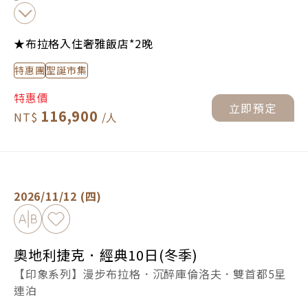
★布拉格入住奢雅飯店*2晚
特惠團
聖誕市集
特惠價
立即預定
116,900
奧地利捷克．經典10日(冬季) -
立即預定
2026/11/12 (四)
加入比較
加入最愛
奧地利捷克．經典10日(冬季)
【印象系列】漫步布拉格．沉醉庫倫洛夫．雙首都5星
連泊