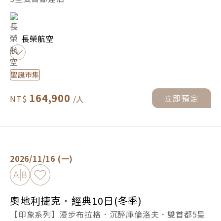
長榮航空
聖誕市集
164,900
立即預定
奧地利捷克．經典10日(冬季) -
立即預定
2026/11/16 (一)
加入比較
加入最愛
奧地利捷克．經典10日(冬季)
【印象系列】漫步布拉格．沉醉庫倫洛夫．雙首都5星