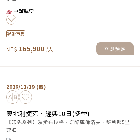
中華航空
聖誕市集
165,900
立即預定
奧地利捷克．經典10日(冬季) -
立即預定
2026/11/19 (四)
加入比較
加入最愛
奧地利捷克．經典10日(冬季)
【印象系列】漫步布拉格．沉醉庫倫洛夫．雙首都5星
連泊