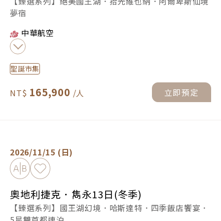
【臻選系列】絕美國王湖．拾光維也納．阿爾卑斯仙境
夢宿
中華航空
聖誕市集
165,900
立即預定
奧地利捷克．雋永13日(冬季) -
立即預定
2026/11/15 (日)
加入比較
加入最愛
奧地利捷克．雋永13日(冬季)
【臻選系列】國王湖幻境．哈斯達特．四季飯店饗宴．
5星雙首都連泊