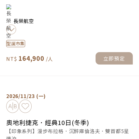
長榮航空
聖誕市集
164,900
立即預定
奧地利捷克．經典10日(冬季) -
立即預定
2026/11/23 (一)
加入比較
加入最愛
奧地利捷克．經典10日(冬季)
【印象系列】漫步布拉格．沉醉庫倫洛夫．雙首都5星
連泊