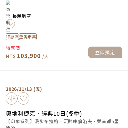
長榮航空
特惠團
聖誕市集
特惠價
立即預定
103,900
奧地利捷克．經典10日(冬季) -
立即預定
2026/11/13 (五)
加入比較
加入最愛
奧地利捷克．經典10日(冬季)
【印象系列】漫步布拉格．沉醉庫倫洛夫．雙首都5星