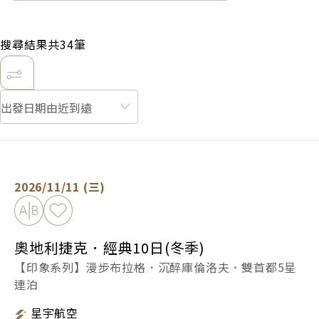
搜尋結果共
34
筆
奧地利捷克．經典10日(冬季) -
立即預定
2026/11/11 (三)
加入比較
加入最愛
奧地利捷克．經典10日(冬季)
【印象系列】漫步布拉格．沉醉庫倫洛夫．雙首都5星
連泊
星宇航空