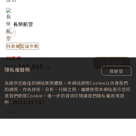
長榮航空
特惠團
聖誕市集
特惠價
立即預定
103,900
隱私權聲明
我接受
為提供您最佳的網站使用體驗，本網站使用Cookie以改善我們
奧地利捷克．經典10日(冬季) -
立即預定
的網頁，作為技術、分析、行銷之用，繼續使用本網站表示您同
意我們使用Cookie。進一步的資訊可閱讀我們
隱私權政策
說
2026/11/25 (三)
明。
加入比較
加入最愛
奧地利捷克．經典10日(冬季)