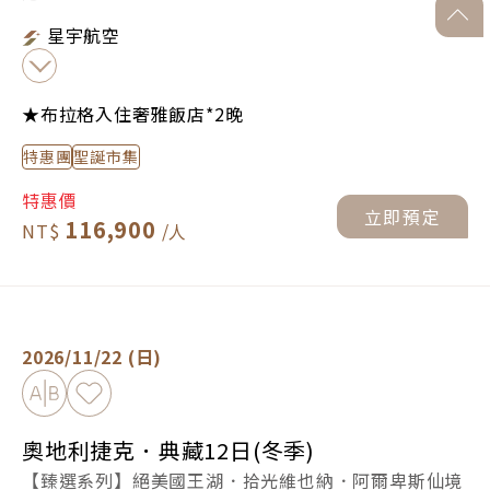
go-to
星宇航空
★布拉格入住奢雅飯店*2晚
特惠團
聖誕市集
特惠價
立即預定
116,900
奧地利捷克．典藏12日(冬季) -
立即預定
2026/11/22 (日)
加入比較
加入最愛
奧地利捷克．典藏12日(冬季)
【臻選系列】絕美國王湖．拾光維也納．阿爾卑斯仙境