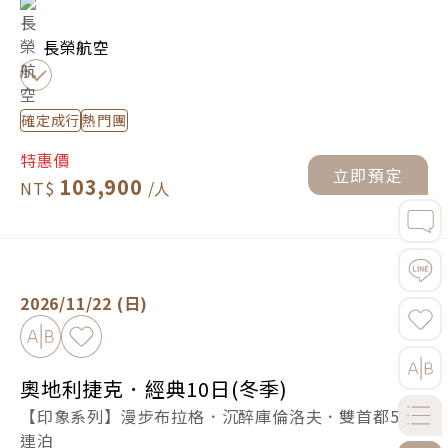
長榮航空
確定成行
熱門團
特惠價
立即預定
103,900
奧地利捷克．經典10日(冬季) -
立即預定
2026/11/22 (日)
加入比較
加入最愛
奧地利捷克．經典10日(冬季)
【印象系列】漫步布拉格．沉醉庫倫洛夫．雙首都5星
連泊