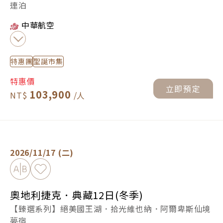
連泊
中華航空
特惠團
聖誕市集
特惠價
立即預定
103,900
奧地利捷克．典藏12日(冬季) -
立即預定
2026/11/17 (二)
加入比較
加入最愛
奧地利捷克．典藏12日(冬季)
【臻選系列】絕美國王湖．拾光維也納．阿爾卑斯仙境
夢宿