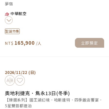
夢宿
中華航空
聖誕市集
165,900
立即預定
奧地利捷克．雋永13日(冬季) -
立即預定
2026/11/22 (日)
加入比較
加入最愛
奧地利捷克．雋永13日(冬季)
【臻選系列】國王湖幻境．哈斯達特．四季飯店饗宴．
5星雙首都連泊