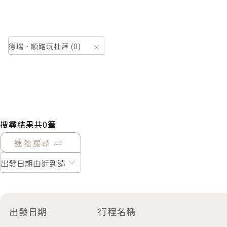
德瑞．順路玩杜拜
0
搜尋結果共
0
筆
進階搜尋
出發日期
行程名稱