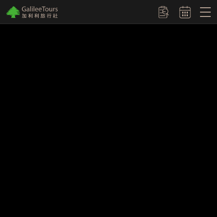
logo
訂單查詢
埃及：金字塔
北海道：破冰船