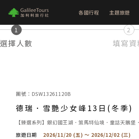
各國行程
主題旅遊
logo
1
2
選擇人數
填寫資
團號：DSW13261120B
德瑞．雪艷少女峰13日(冬季)
【臻選系列】銀幻國王湖．策馬特仙境．童話天鵝堡
旅遊日期
2026/11/20 (五) ～ 2026/12/02 (三)