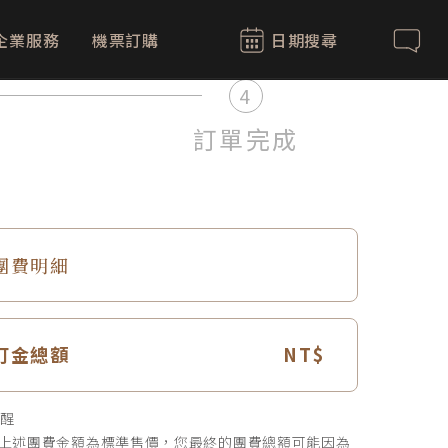
企業服務
機票訂購
日期搜尋
聯絡我
4
訂單完成
團費明細
訂金總額
醒
上述團費金額為標準售價，您最終的團費總額可能因為