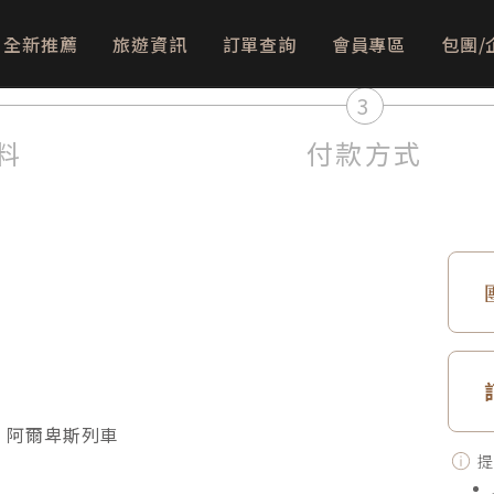
全新推薦
旅遊資訊
訂單查詢
會員專區
包團/
3
料
付款方式
．阿爾卑斯列車
提