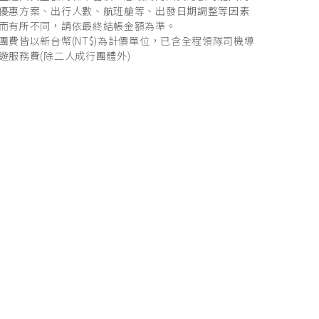
優惠方案、出行人數、航班艙等、出發日期調整等因素
而有所不同，請依最終結帳金額為準。
團費皆以新台幣(NT$)為計價單位，已含全程領隊司機導
遊服務費(除二人成行團體外)