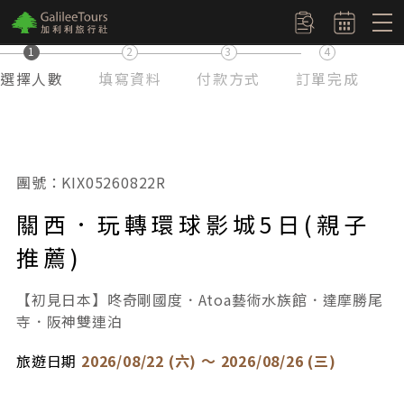
logo
訂單查詢
1
2
3
4
選擇人數
填寫資料
付款方式
訂單完成
團號：KIX05260822R
關西．玩轉環球影城5日(親子
推薦)
【初見日本】咚奇剛國度．Atoa藝術水族館．達摩勝尾
寺．阪神雙連泊
旅遊日期
2026/08/22 (六) ～ 2026/08/26 (三)