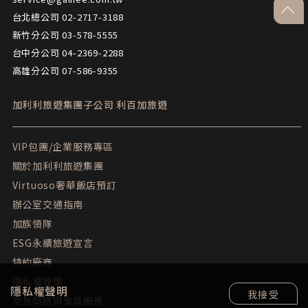
go-to
台北總公司 02-2717-3188
新竹分公司 03-578-5555
台中分公司 04-2369-2288
高雄分公司 07-586-9355
加利利旅遊集團子公司
利百加旅遊
VIP包團/企業服務專區
關於加利利旅遊集團
Virtuoso奢華飯店預訂
辦公室交通指南
加族領隊
ESG永續旅遊宣言
特約廠商
隱私權政策
隱私權聲明
我接受
常見問題與會員服務