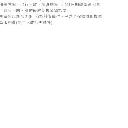
優惠方案、出行人數、航班艙等、出發日期調整等因素
而有所不同，請依最終結帳金額為準。
團費皆以新台幣(NT$)為計價單位，已含全程領隊司機導
遊服務費(除二人成行團體外)