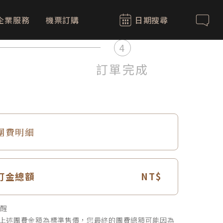
企業服務
機票訂購
日期搜尋
聯絡我
4
訂單完成
團費明細
訂金總額
醒
上述團費金額為標準售價，您最終的團費總額可能因為