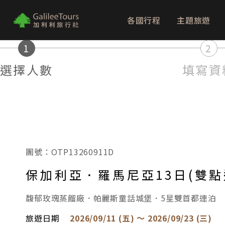
各國行程
主題旅遊
logo
1
2
選擇人數
填寫資
團號：OTP13260911D
保加利亞．羅馬尼亞13日(雙點
馥郁玫瑰蒸餾廠．帕麗斯童話城堡．5星雙首都連泊
旅遊日期
2026/09/11 (五) ～ 2026/09/23 (三)