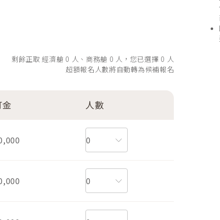
剩餘正取 經濟艙 0 人、商務艙 0 人，您已選擇
0
人
超額報名人數將自動轉為候補報名
訂金
人數
0,000
0,000