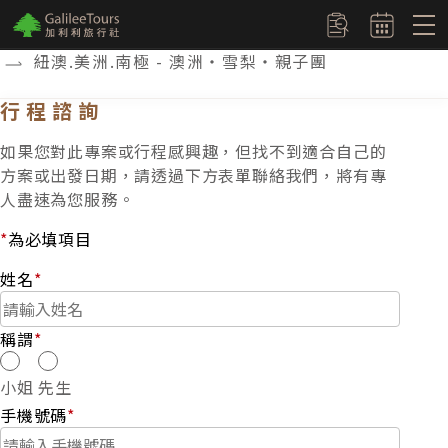
logo
訂單查詢
紐澳.美洲.南極 - 澳洲‧雪梨‧親子團
行程諮詢
如果您對此專案或行程感興趣，但找不到適合自己的
方案或出發日期，請透過下方表單聯絡我們，將有專
人盡速為您服務。
*
為必填項目
姓名
*
稱謂
*
小姐
先生
手機號碼
*