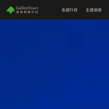
各國行程
主題旅遊
logo
埃及：金字塔
北海道：破冰船
歐洲聖誕市集
日本賞楓：磐梯吾妻SkyLine