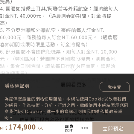
提高）
餚，為旅程增添味蕾風采。
4. 團體如搭乘土耳其/阿聯酋等外籍航空：經濟艙每人
訂金NT. 40,000元。（遇農曆春節期間，訂金將提
高）
5. 不分亞洲籍和外籍航空，豪經艙每人訂金NT.
60,000元，商務艙每人訂金NT. 60,000元。（遇農曆
春節期間或限時限量活動，訂金將提高）
6. 部分團體不含國際段機票，則每人訂金NT. 20,000
元。（特別說明：若團體不含國際段機票，則集合地
點、集合日期時間，請依每日行程內容而定，歡迎洽
詢旅遊專員）
7. 保留團位後請於三日內繳交訂金，如遇團體額滿或
隱私權聲明
限期開票，請於隔日繳交訂金，始完成報名手續。
我接受
8. 提醒您：當您繳付訂金即表示旅遊契約產生效力，
為提供您最佳的網站使用體驗，本網站使用Cookie以改善我們
本公司將依各協力商之要求，為您預付此趟旅程的旅
的網頁，作為技術、分析、行銷之用，繼續使用本網站表示您同
館餐廳或機票等費用。若您因故取消，本公司將依
意我們使用Cookie。進一步的資訊可閱讀我們
隱私權政策
說
各別出發日期的行程走法可能略有不同，請
「國外旅遊定型化契約書」之相關條款或估算已實付
明。
依單團行程內容及說明會資料為準。
的費用，向您收取超支費用或退回剩餘訂金。多數外
174,900
團費
立即預定
下載PDF
籍航空公司一經開立機票，旅客需付全額票款，且不
說明