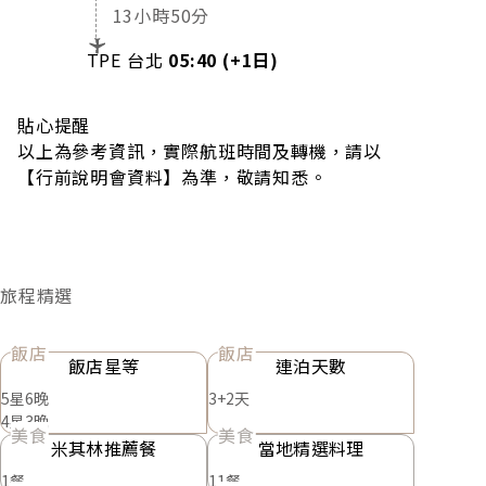
13小時50分
TPE 台北
05:40 (+1日)
貼心提醒
以上為參考資訊，實際航班時間及轉機，請以
【行前說明會資料】為準，敬請知悉。
旅程精選
飯店
飯店
飯店星等
連泊天數
5星6晚
3+2天
4星3晚
美食
美食
米其林推薦餐
當地精選料理
1餐
11餐