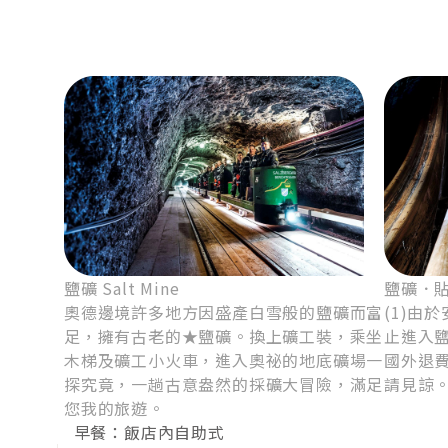
鹽礦 Salt Mine
鹽礦．貼心
奧德邊境許多地方因盛產白雪般的鹽礦而富
(1)由
足，擁有古老的★鹽礦。換上礦工裝，乘坐
止進入鹽
木梯及礦工小火車，進入奧祕的地底礦場一
國外退
探究竟，一趟古意盎然的採礦大冒險，滿足
請見諒
您我的旅遊。
早餐：飯店內自助式