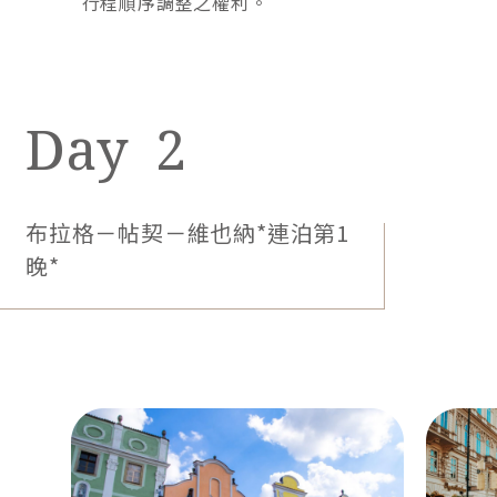
行程順序調整之權利。
2026年加利利旅遊迎接「30週年」榮耀里程碑，這項
2
歲月的輝煌桂冠，歸功於長年支持我們的「加人」，
在您們的厚愛與鞭策下，加利利成為高端旅行社的領
航者。為回饋這份情誼，團體行程「隆重改版」，規
布拉格－帖契－維也納*連泊第1
劃「印象、臻選、奢藏」三大系列，是我們30年來對
晚*
旅行最深情的告白，把最好的旅境，獻給最親的加
人。