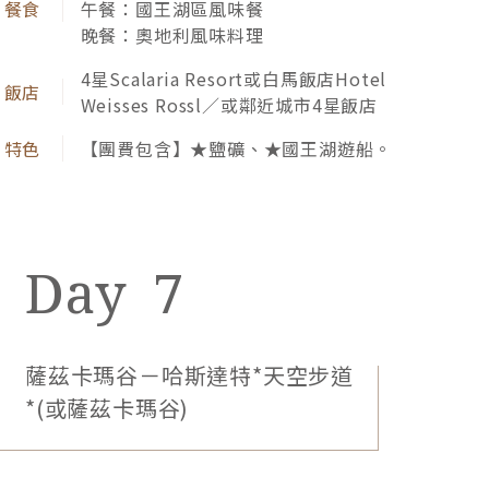
午餐：國王湖區風味餐
晚餐：奧地利風味料理
4星Scalaria Resort或白馬飯店Hotel
Weisses Rossl／或鄰近城市4星飯店
【團費包含】★鹽礦、★國王湖遊船。
7
薩茲卡瑪谷－哈斯達特*天空步道
波西米亞的黃金歲月，凝聚於時代悠遠的老城廣場，
*(或薩茲卡瑪谷)
逛一圈華麗天文鐘、百年市政廳、哥德式泰恩教堂，
細數千塔之城的韶光。