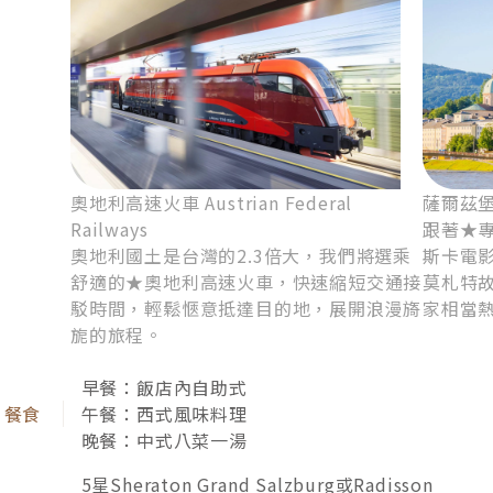
奧地利高速火車 Austrian Federal
薩爾茲堡 
Railways
跟著★
奧地利國土是台灣的2.3倍大，我們將選乘
斯卡電
舒適的★奧地利高速火車，快速縮短交通接
莫札特
駁時間，輕鬆愜意抵達目的地，展開浪漫旖
家相當
旎的旅程。
早餐：飯店內自助式
午餐：西式風味料理
晚餐：中式八菜一湯
我們在捷克和奧地利的旅遊天數相當平均，帶您遊覽
5星Sheraton Grand Salzburg或Radisson
世界遺產、湖泊山水、古典城堡、中古世紀建築，加