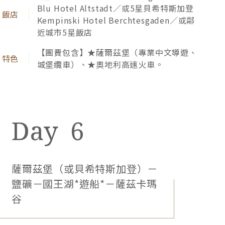
Blu Hotel Altstadt／或5星貝希特斯加登
上奧捷物價比歐洲其他地區還低，暢遊奧捷的CP值最
Kempinski Hotel Berchtesgaden／或鄰
高，讓您享盡雙國的千年藝術精華。
近城市5星飯店
【團費包含】★薩爾茲堡（專業中文導遊、
城堡纜車）、★奧地利高速火車。
6
深度悠遊布拉格、維也納、薩爾茲堡和庫倫洛夫，特
別安排專業導遊，帶您探索當地不為人知的故事，每
個城市的歷史文化在解說之後更加精彩，讓您的旅行
薩爾茲堡（或貝希特斯加登）－
充滿知識與驚喜。
鹽礦－國王湖*遊船*－薩茲卡瑪
谷