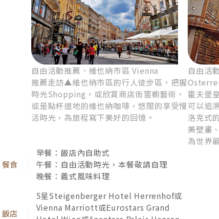
星宇航空打破機上餐的想像，不定期與知名餐飲品牌
聯手，讓您在飛航途中，一嚐特色餐餚。
自由活動推薦．維也納市區 Vienna
自由活
貼心提醒：(1)商務艙席次有限，售完為止，如需加價升等請
推薦走訪▲維也納市區的行人徒步區，把握
Osterre
洽旅遊專員，報價另計。 (2)機型與行李限重規定，請依星宇
時光Shopping，或欣賞商店街窗櫥藝術，
霍夫堡
航空規定為主。
或是點杯道地的維也納咖啡，悠閒的享受慢
可以追
活時光，為旅程寫下美好的回憶。
洛克式
美壁畫、
為世界
早餐：飯店內自助式
午餐：自由活動時光，本餐敬請自理
晚餐：義式風味料理
5星Steigenberger Hotel Herrenhof或
Vienna Marriott或Eurostars Grand