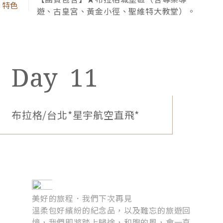
遊、古皇宮、黃金小徑、聖維特大教堂）。
11
布拉格/台北*星宇航空直飛*
選用當地食材，透過主廚團隊的巧思，烹飪料理出優
雅自信的美味佳餚，為舌尖帶來曼妙滋味。
美好的旅程．我們下次再見
溫柔包好繽紛的紀念品，以及難忘的旅遊回
憶，我們即將踏上歸途，和煦的風，會一直