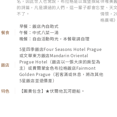
名，因此世人也常說，布拉格是以城堡撰寫
徉唯美
的詩篇，凡是讀過的人們，這一輩子都會忘
堂、天
不了。
情懷，2
格廣場》
早餐：飯店內自助式
午餐：中式八菜一湯
晚餐：自由活動時光，本餐敬請自理
5星四季飯店Four Seasons Hotel Prague
或文華東方飯店Mandarin Oriental
Prague Hotel（飯店以⼀張⼤床的房型為
主）或費爾蒙金色布拉格飯店Fairmont
Golden Prague（若客滿或休息，將改其他
5星飯店並退價差）
【團費包含】★伏爾他瓦河遊船。