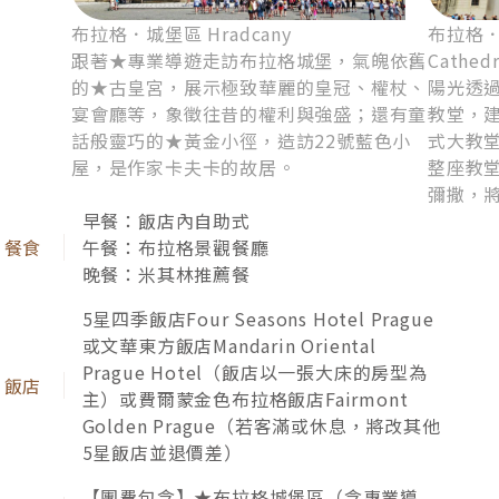
布拉格．城堡區 Hradcany
布拉格．聖
跟著★專業導遊走訪布拉格城堡，氣魄依舊
Cathedr
的★古皇宮，展示極致華麗的皇冠、權杖、
陽光透
宴會廳等，象徵往昔的權利與強盛；還有童
教堂，
話般靈巧的★黃金小徑，造訪22號藍色小
式大教
屋，是作家卡夫卡的故居。
整座教
彌撒，
早餐：飯店內自助式
午餐：布拉格景觀餐廳
晚餐：米其林推薦餐
5星四季飯店Four Seasons Hotel Prague
或文華東方飯店Mandarin Oriental
Prague Hotel（飯店以⼀張⼤床的房型為
主）或費爾蒙金色布拉格飯店Fairmont
Golden Prague（若客滿或休息，將改其他
5星飯店並退價差）
奢享米其林美饌，精湛技法烹調上等食材，精緻擺盤
體現食藝美學，細膩滋味令人沉醉。
【團費包含】★布拉格城堡區（含專業導