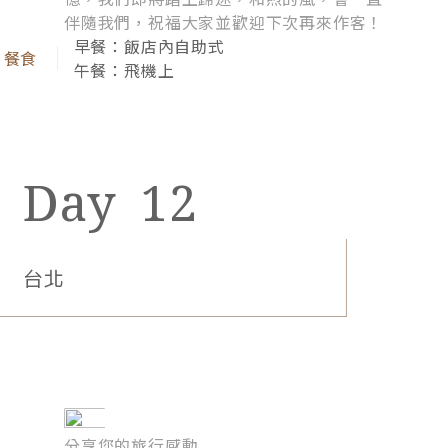
伴隨我們，祝福大家並歡迎下次再來作客！
早餐：飯店內自助式
午餐：飛機上
12
台北
風靡全球味蕾的義大利佳餚，廚師團隊將大展身手獻
上獨門菜色，為您拓展美食版圖的豐富滋味。
分享您的旅行感動