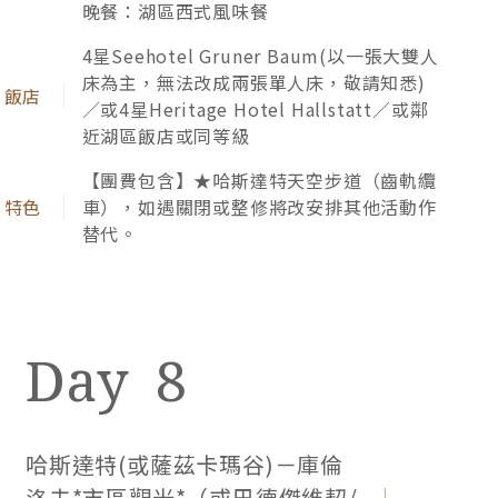
晚餐：湖區西式風味餐
耀。
4星Seehotel Gruner Baum(以一張大雙人
床為主，無法改成兩張單人床，敬請知悉)
／或4星Heritage Hotel Hallstatt／或鄰
近湖區飯店或同等級
【團費包含】★哈斯達特天空步道（齒軌纜
車），如遇關閉或整修將改安排其他活動作
替代。
8
哈斯達特(或薩茲卡瑪谷)－庫倫
搭乘奧地利最古老的地面纜車，隨著車廂緩緩上升，
洛夫*市區觀光*（或巴德傑維契/