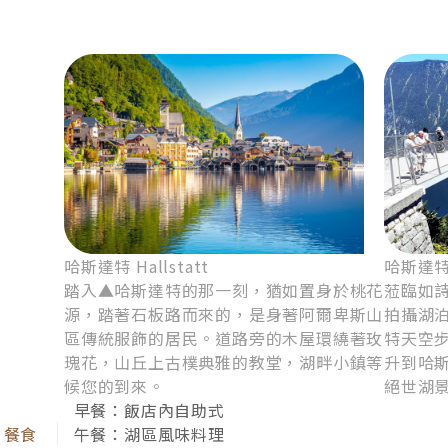
哈斯達特 Hallstatt
哈斯達特．
踏入▲哈斯達特的那一刻，猶如置身於桃花
蒞臨如
源，踏著石板路而來的，是身著阿爾卑斯山
拍攝湖
區傳統服飾的居民。道路旁的木屋環繞著玫
特天空
瑰花，山丘上古樸典雅的教堂，湖畔小鎮等
升到哈
候您的到來。
絕世湖
堪稱世界最夢幻的紅色城鎮，看著牆上的一磚一瓦，
早餐：飯店內自助式
午餐：湖區風味料理
述說羅森伯格貴族的輝煌，以及五瓣玫瑰花的往昔榮