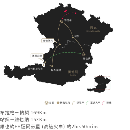
布拉格－帖契 169Km
帖契－維也納 153Km
維也納++薩爾茲堡 (高速火車) 約2hrs50mins