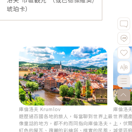
俯瞰整座薩爾茲堡的巴洛克底蘊，收藏一場橫跨時空
琥珀卡）
的浪漫飛行。
go-to
庫倫洛夫 Krumlov
庫倫洛夫．
遊歷過百國各地的旅人，每當聊到世界上最
世界遺
像童話的地方，都不約而同指向庫倫洛夫。
上，伏
紅色的屋瓦、瑰麗的彩繪塔、樸實的民風，
城堡區