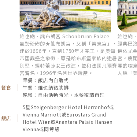
維也納．熊布朗宮 Schonbrunn Palace
維也納．貝
氣勢磅礡的★熊布朗宮，又稱「美泉宮」，
經典巴
建於1696年，直到1750年才完工，是奧匈
佛依尤
帝國鼎盛之象徵，原是哈布斯堡家族的避暑
宮。廣
別墅，經特蕾莎女王改建，並和法國凡爾賽
麗的噴
特聘設計團隊打造嶄新客艙，硬體設備相當新穎，燈
宮齊名，1996年名列世界遺產。
人稱「
光隨情境柔和變化，帶來優雅舒適的飛航體驗。
早餐：飯店內自助式
午餐：維也納豬肋排
晚餐：自由活動時光，本餐敬請自理
5星Steigenberger Hotel Herrenhof或
出國，值得對自己好一點！歡迎加價升等「商務
Vienna Marriott或Eurostars Grand
艙」，解鎖更舒適的座椅空間，神采奕奕航向異國祕
Hotel Wien或Anantara Palais Hansen
Vienna或同等級
境。