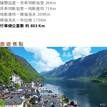
薩爾茲堡－貝希特斯加登 26Km
貝希特斯加登－哈斯達特 71Km
哈斯達特－庫倫洛夫 209Km
庫倫洛夫－布拉格 175Km
行車總公里數 約
803
Km
旅遊焦點