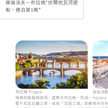
庫倫洛夫－布拉格*伏爾他瓦河遊
遊船漫行於清澈湖水，雲霧和壯闊山脈包裹柔情湖
船、連泊第1晚*
景，聖巴塔羅美紅頂教堂煞是美麗，美景如聲聲旋
律，在晴空與綠野間優雅歌頌。
貼心提醒：(1)國王湖、薩爾茲堡、薩茲卡瑪谷位置鄰近，旅
程順序將視當團飯店確認後調整，實際行程請依行前說明會
資料為準。
(2)若因交通、氣候等不可抗因素影響，領隊將視實際狀況做
最佳調整。
布拉格 Prague
自由活動
唯美的房屋與高塔，雲集在布拉格，形成一
Square
整片紅瓦白牆之景，成就「百塔之城」的美
時光在