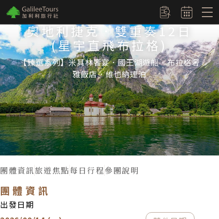
logo
訂單查詢
奧地利捷克．雙重奏12日
(星宇直飛布拉格)
【臻選系列】米其林饗宴．國王湖遊船．布拉格奢
雅飯店．維也納連泊
團體資訊
旅遊焦點
每日行程
參團說明
團體資訊
出發日期