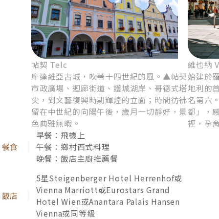
旅行的深度，取決於品味的刻度！我們精緻設計「臻
帖契 Telc
維也納 V
選系列」：獻給講究生活美學的加人，攜手一趟充滿
摩達維亞古城，吹著十四世紀的風。▲帖契
始建於
質感的藝文漫旅。嚴選深具歷史底蘊或當代設計的雅
市政廣場、迴廊街道、護城湖岸、哥德式塔
地利的
緻飯店，領略質感旅遊的貼心服務，在典雅的異國情
尖，到文藝復興時期輝煌的立面；時間彷彿
名第六
留在中世紀的向陽午後，歲月一切靜好，景
都」，
調中，獲得身心的昇華與享受。
色典雅無暇。
裡，孕
早餐：飛機上
午餐：鄉村西式料理
晚餐：飯店主廚推薦餐
5星Steigenberger Hotel Herrenhof或
Vienna Marriott或Eurostars Grand
Hotel Wien或Anantara Palais Hansen
Vienna或同等級