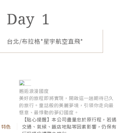
1
1
2
3
4
5
6
7
8
9
台北/布拉格*星宇航空直飛*
邂逅浪漫國度
美好的旅程即將實現，開啟這一趟期待已久
的旅行。童話般的美麗夢境，引領你走向最
愜意、最悸動的夢幻國度。
【貼心提醒】本公司盡量忠於原行程，若遇
交通、氣候、飯店地點等因素影響，仍保有