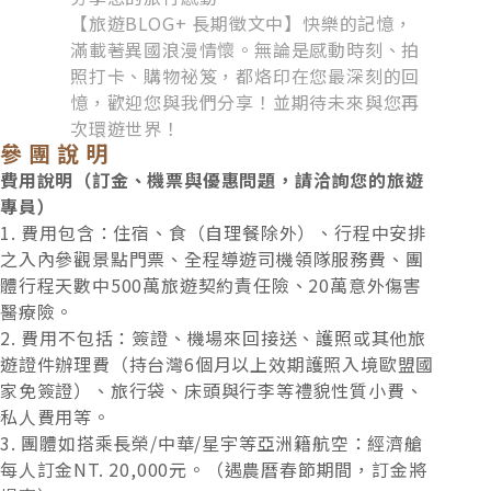
【旅遊BLOG+ 長期徵文中】快樂的記憶，
滿載著異國浪漫情懷。無論是感動時刻、拍
照打卡、購物祕笈，都烙印在您最深刻的回
憶，歡迎您與我們分享！並期待未來與您再
次環遊世界！
參團說明
費用說明（訂金、機票與優惠問題，請洽詢您的旅遊
專員）
1. 費用包含：住宿、食（自理餐除外）、行程中安排
之入內參觀景點門票、全程導遊司機領隊服務費、團
體行程天數中500萬旅遊契約責任險、20萬意外傷害
醫療險。
2. 費用不包括：簽證、機場來回接送、護照或其他旅
遊證件辦理費（持台灣6個月以上效期護照入境歐盟國
家免簽證）、旅行袋、床頭與行李等禮貌性質小費、
私人費用等。
3. 團體如搭乘長榮/中華/星宇等亞洲籍航空：經濟艙
難得造訪東歐，當然要品嚐正宗道地的家鄉料理，安
每人訂金NT. 20,000元。（遇農曆春節期間，訂金將
排波西米亞豬腳、豬肋排、炸豬排，豐富的特色佳