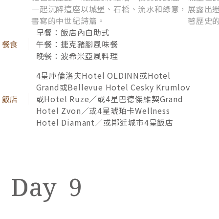
一起沉醉這座以城堡、石橋、流水和綠意，
展露出
書寫的中世紀詩篇。
著歷史
早餐：飯店內自助式
午餐：捷克豬腳風味餐
晚餐：波希米亞風料理
4星庫倫洛夫Hotel OLDINN或Hotel
Grand或Bellevue Hotel Cesky Krumlov
或Hotel Ruze／或4星巴德傑維契Grand
Hotel Zvon／或4星琥珀卡Wellness
Hotel Diamant／或鄰近城市4星飯店
9