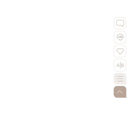
早餐：飯店內自助式
午餐：奧地利風味料理
晚餐：飯店主廚推薦餐
5星Sheraton Grand Salzburg或Radisson
Blu Hotel Altstadt／或4星湖區飯店2晚
【團費包含】★薩爾茲堡（含專業中文導
遊、城堡纜車）。
go-to