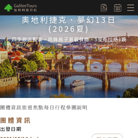
logo
訂單查詢
奧地利捷克．夢幻13日
(2026夏)
四季飯店饗宴．跳舞房子景觀餐廳．5星布拉格3晚
團體資訊
旅遊焦點
每日行程
參團說明
團體資訊
出發日期