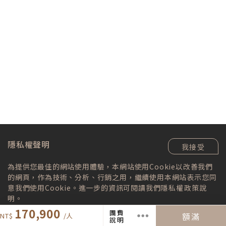
隱私權聲明
我接受
為提供您最佳的網站使用體驗，本網站使用Cookie以改善我們
的網頁，作為技術、分析、行銷之用，繼續使用本網站表示您同
美好的旅程．我們下次再見
意我們使用Cookie。進一步的資訊可閱讀我們
隱私權政策
說
明。
溫柔包好繽紛的紀念品，以及難忘的旅遊回
奧地利的高山湖區，澄澈的水源培育著豐美鱒魚，鮮
170,900
憶，我們即將踏上歸途，和煦的風，會一直
團費
額滿
說明
伴隨我們，祝福大家並歡迎下次再來作客！
甜滋味深深擄獲您的味蕾！