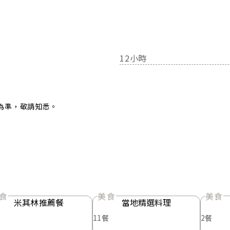
12小時
為準，敬請知悉。
食
美食
美食
米其林推薦餐
當地精選料理
11餐
2餐