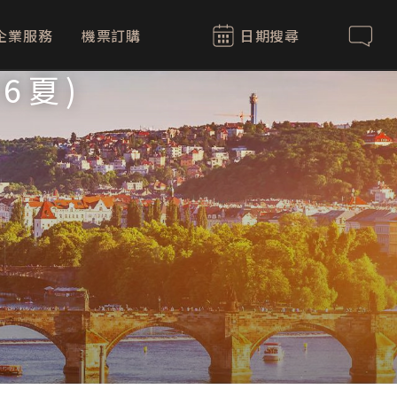
企業服務
機票訂購
日期搜尋
聯絡我
6夏)