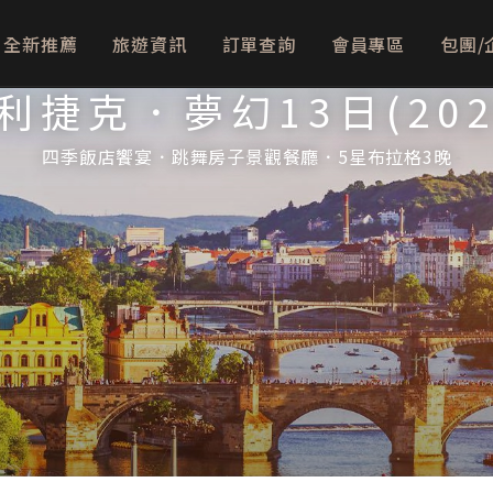
全新推薦
旅遊資訊
訂單查詢
會員專區
包團/
利捷克．夢幻13日(202
四季飯店饗宴．跳舞房子景觀餐廳．5星布拉格3晚