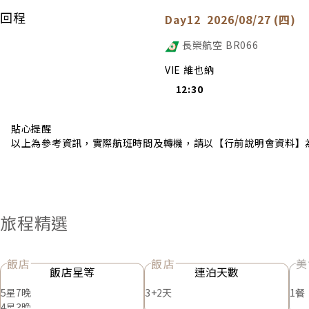
回程
Day12
2026/08/27 (四)
長榮航空
BR066
VIE 維也納
12:30
貼心提醒
以上為參考資訊，實際航班時間及轉機，請以【行前說明會資料】
旅程精選
飯店
飯店
美
飯店星等
連泊天數
5星7晚
3+2天
1餐
4星3晚