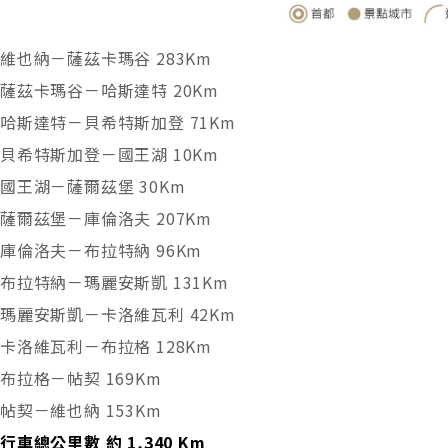
維也納－薩茲卡瑪谷 283Km
薩茲卡瑪谷－哈斯達特 20Km
哈斯達特－貝希特斯加登 71Km
貝希特斯加登－國王湖 10Km
國王湖－薩爾茲堡 30Km
薩爾茲堡－庫倫洛夫 207Km
庫倫洛夫－布拉特納 96Km
布拉特納－瑪麗安斯凱 131Km
瑪麗安斯凱－卡洛維瓦利 42Km
卡洛維瓦利－布拉格 128Km
布拉格－帖契 169Km
帖契－維也納 153Km
行車總公里數 約
1,340
Km