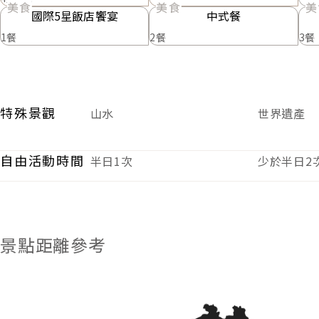
美食
美食
美
國際5星飯店饗宴
中式餐
1餐
2餐
3餐
特殊景觀
山水
世界遺產
自由活動時間
半日1次
少於半日2
景點距離參考