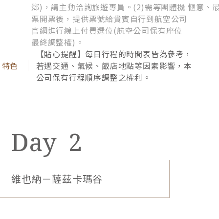
薩茲卡瑪谷 Salzkammergut
擁有「歐洲露天博物館」之稱，可以體驗的活動非常
語意為鹽湖區的▲薩茲卡瑪谷高山湖區，由
豐富，我們將走訪城堡區、舊城廣場、天文鐘、遊船
阿爾卑斯山群所環繞，湖區內共有76個大
等，並享有自由活動時光，讓您盡情採購精品、紀念
大小小如寶石般的湖泊，包含夢湖、聖沃夫
岡湖、巴德伊修等，已於1997年列入世界
品。堅持住3晚，才能深度暢遊！
遺產。
早餐：飛機上
午餐：鄉村風味料理
晚餐：湖區風味餐
4星Scalaria Resort或白馬飯店Hotel
Weisses Rossl／或鄰近城市4星飯店
1.【貼心提醒】因航班組合眾多，抵達時間
和行程順序請依行前說明會為準。
2.【貼心提醒】Day02-04景點順序，視飯
店確認後進行調整，懇請知悉。