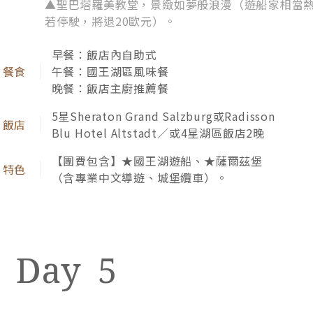
庫倫洛夫 Krumlov
庫倫洛夫．
遊歷過百國各地的旅人，每當聊到世界上最
世界遺
像童話的地方，都不約而同指向庫倫洛夫。
上，伏
紅色的屋瓦、瑰麗的彩繪塔、樸實的民風，
城堡區
一起沉醉這座以城堡、石橋、流水和綠意，
展露出
書寫的中世紀詩篇。
著歷史
早餐：飯店內自助式
堪稱世界最夢幻的紅色城鎮，看著牆上的一磚一瓦，
午餐：捷克傳統風味餐
晚餐：南波西米亞風味餐
述說羅森伯格貴族的輝煌，以及五瓣玫瑰花的往昔榮
耀。
4星庫倫洛夫Hotel OLDINN或Hotel
Grand或Bellevue Hotel Cesky Krumlov
或Hotel Ruze／或4星巴德傑維契Grand