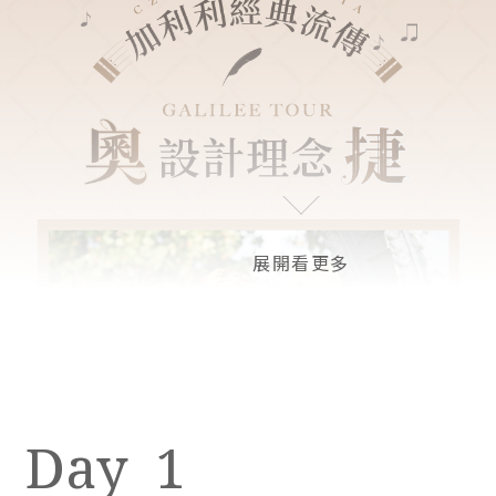
國際航空．線上加價選位服務
邂逅浪
(1)華航/長榮/阿聯酋/阿提哈德皆提供加價
美好的
選位服務，若有座位需求(如與同行者相
的旅行
鄰)，請主動洽詢旅遊專員。(2)需等團體機
愜意、
票開票後，提供票號給貴賓自行到航空公司
官網進行線上付費選位(航空公司保有座位
最終調整權)。
我們在捷克和奧地利的旅遊天數相當平均，帶您遊覽
【貼心提醒】每日行程的時間表皆為參考，
若遇交通、氣候、飯店地點等因素影響，本
世界遺產、湖泊山水、古典城堡、中古世紀建築，加
公司保有行程順序調整之權利。
上奧捷物價比歐洲其他地區還低，暢遊奧捷的CP值最
高，讓您享盡雙國的千年藝術精華。