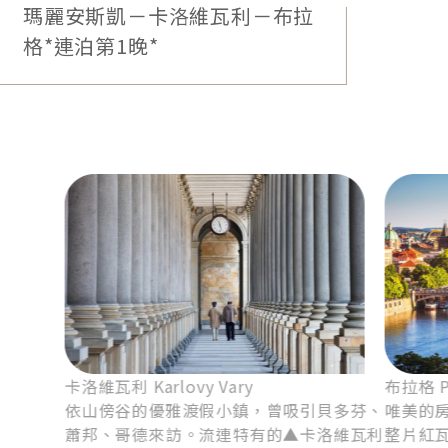
象徵著哈布斯堡皇權的巔峰，宮殿和花園極其典爵華
麗。1996年榮列世界遺產，與法國凡爾賽宮並列歐洲
8
奢華宮殿。
布拉格*復古電車、城堡區、自由
活動、連泊第2晚*
go-to