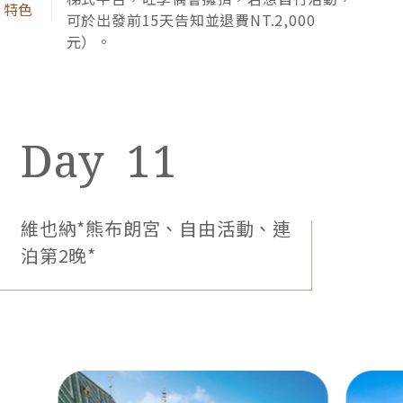
園、▲霍夫堡皇宮、▲瑪麗亞特蕾西亞廣
帝國鼎
場，從歷史從藝術建築到教堂，進入內心最
別墅，
深刻的溫柔眷戀。
宮齊名，
早餐：飯店內自助式
午餐：中式八菜一湯
晚餐：飯店主廚推薦餐
5星Vienna Marriott或Eurostars Grand
Hotel Wien或Anantara Palais Hansen
Vienna或Hotel Bristol Vienna或同等級
【團費包含】★熊布朗宮。
12
難得造訪東歐，當然要品嚐正宗道地的家鄉料理，安