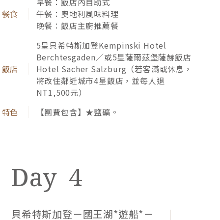
國王湖．遊船 Konigssee
薩爾茲堡 
巴伐利亞壯麗而清澈的國王湖，四周巖峰峭
跟著★
壁和蒼樹環抱，幽靜而神祕。安排★國王湖
斯卡電
遊船，欣賞絕美湖光山色，以及紅寶石般的
莫札特
▲聖巴塔羅美教堂，景緻如夢般浪漫（遊船
家相當
波西米亞的黃金歲月，凝聚於時代悠遠的老城廣場，
若停駛，將退20歐元）。
逛一圈華麗天文鐘、百年市政廳、哥德式泰恩教堂，
早餐：飯店內自助式
細數千塔之城的韶光。
午餐：國王湖區風味餐
晚餐：飯店主廚推薦餐
5星Sheraton Grand Salzburg或Radisson
Blu Hotel Altstadt／或4星湖區飯店2晚
【團費包含】★國王湖遊船、★薩爾茲堡