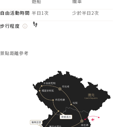
貝希特斯加登－國王湖 10Km
國王湖－薩爾茲堡 30Km
薩爾茲堡－庫倫洛夫 207Km
庫倫洛夫－布拉特納 96Km
布拉特納－瑪麗安斯凱 131Km
瑪麗安斯凱－卡洛維瓦利 42Km
卡洛維瓦利－布拉格 128Km
布拉格－帖契 169Km
帖契－維也納 153Km
行車總公里數 約
1,340
Km
旅遊焦點