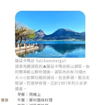
3
薩茲卡瑪谷－哈斯達特－鹽礦－
貝希特斯加登（或薩爾茲堡）