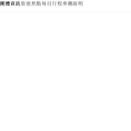
4餐
1餐
美食
美食
中式餐
自理餐
2餐
1餐
特殊景觀
山水
世界遺產
節慶跟體驗
溫泉
精品購物
遊船
纜車
自由活動時間
半日1次
少於半日2次
步行程度
景點距離參考