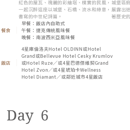
巴德傑維契 Budejovice
布拉特納城
城鎮以啤酒出名，一起欣賞▲巴德傑維契塔
讚譽為
樓，和▲歐圖卡二世廣場，彷彿可見昔日繁
傳建於1
忙的馬市。廣場中間的參孫噴泉，引來伏爾
興時期
他瓦河清冽的河水，鞠飲一口，彷彿散發著
著護城
啤酒甘甜的味道。
采。
早餐：飯店內自助式
遊船漫行於清澈湖水，雲霧和壯闊山脈包裹柔情湖
午餐：西式風味料理
景，聖巴塔羅美紅頂教堂煞是美麗，美景如聲聲旋
晚餐：溫泉區飯店內料理
律，在晴空與綠野間優雅歌頌。
5星Esplanade Hotel或Grandhotel Pupp