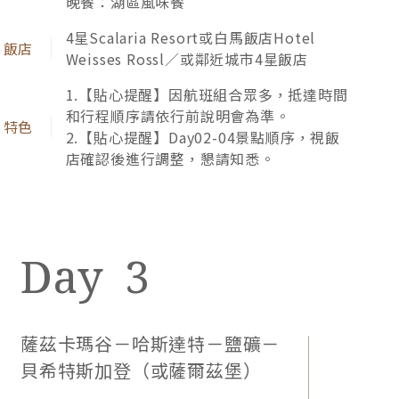
邀請您跟隨卡夫卡、蕭邦、歌德、奧匈帝國國王、英
哈斯達特 Hallstatt
鹽礦 Sal
王愛德華七世等名流，徜徉皇室渡假勝地「波西米亞
踏入▲哈斯達特的那一刻，猶如置身於桃花
奧德邊
森林溫泉區：瑪麗安斯凱、卡洛維瓦利 」，漫步華麗
源，踏著石板路而來的，是身著阿爾卑斯山
足，擁
的溫泉迴廊，為這段輝煌歲月深深感動。
區傳統服飾的居民。道路旁的木屋環繞著玫
木梯及
瑰花，山丘上古樸典雅的教堂，湖畔小鎮等
探究竟
候您的到來。
您我的
貼心提醒：若客滿或休息，將安排其他體驗，敬請知悉。
早餐：飯店內自助式
午餐：奧地利風味料理
晚餐：飯店主廚推薦餐
5星貝希特斯加登Kempinski Hotel
Berchtesgaden／或5星薩爾茲堡薩赫飯店
Hotel Sacher Salzburg（若客滿或休息，
將改住鄰近城市4星飯店，並每人退
NT1,500元）
【團費包含】★鹽礦。