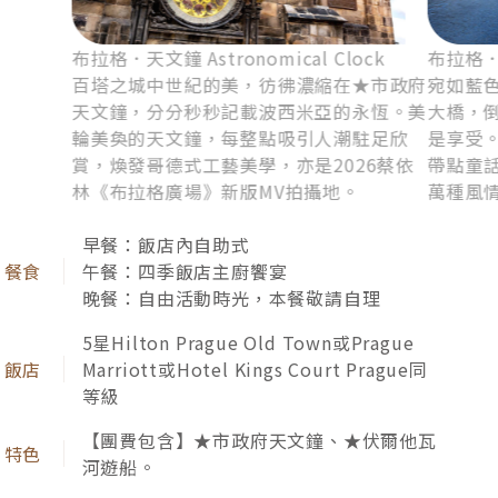
頂樓眺望一整片的紅瓦城堡！
帖契 Telc
維也納 V
摩達維亞古城，吹著十四世紀的風。▲帖契
始建於
市政廣場、迴廊街道、護城湖岸、哥德式塔
地利的
尖，到文藝復興時期輝煌的立面；時間彷彿
名第六
留在中世紀的向陽午後，歲月一切靜好，景
都」，
色典雅無暇。
裡，孕