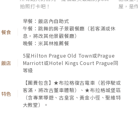
布拉格．天文鐘 Astronomical Clock
布拉格．伏
百塔之城中世紀的美，彷彿濃縮在★市政府
宛如藍
天文鐘，分分秒秒記載波西米亞的永恆。美
大橋，
輪美奐的天文鐘，每整點吸引人潮駐足欣
是享受
賞，煥發哥德式工藝美學，亦是2026蔡依
帶點童
林《布拉格廣場》新版MV拍攝地。
萬種風
早餐：飯店內自助式