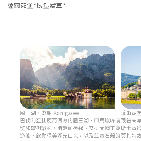
（含專業中文導遊、城堡纜車）。
5
薩爾茲堡－庫倫洛夫（或巴德傑
維契/琥珀卡）
紅白相間的復古路面電車，詮釋布拉格老城區風華，
煥發風尚典雅的魅力。特別安排尊榮包車，穿梭街巷
之間，飽覽城市風光。