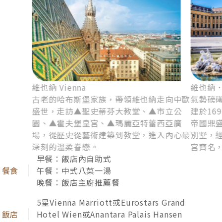
排波西米亞豬腳、豬肋排、炸豬排，豐富的特色佳
維也納/台北
餚，為旅程增添味蕾風采。
隱私權聲明
我接受
為提供您最佳的網站使用體驗，本網站使用Cookie以改善我們
的網頁，作為技術、分析、行銷之用，繼續使用本網站表示您同
美好的旅程．我們下次再見
意我們使用Cookie。進一步的資訊可閱讀我們
隱私權政策
說
溫柔包好繽紛的紀念品，以及難忘的旅遊回
明。
憶，我們即將踏上歸途，和煦的風，會一直
170,900
團費
額滿
說明
伴隨我們，祝福大家並歡迎下次再來作客！