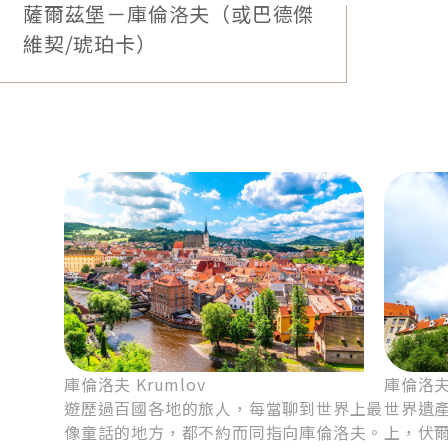
Hotel Zvon／或4星琥珀卡Wellness
Hotel Diamant／或鄰近城市4星飯店
6
庫倫洛夫－布拉特納城堡*或巴德
傑維契*－瑪麗安斯凱（或布拉
格）