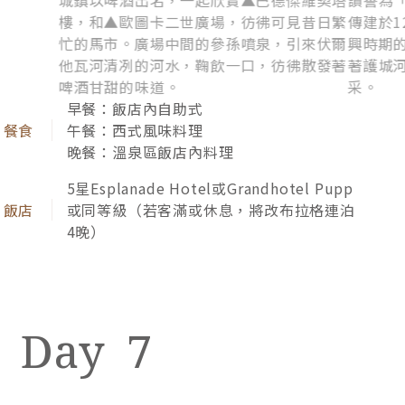
卡洛維瓦利 Karlovy Vary
布拉格 P
依山傍谷的優雅渡假小鎮，曾吸引貝多芬、
唯美的
蕭邦、哥德來訪。流連特有的▲卡洛維瓦利
整片紅
溫泉迴廊，品嚐具療效的冷熱溫泉，饒富情
名，因
趣。查理四世國王的故事，更為此地增添許
的詩篇
多傳奇色彩。
不了。
早餐：飯店內自助式
午餐：波西米亞豬腳餐
晚餐：中式八菜一湯
5星Hilton Prague Old Town或Prague
Marriott或Hotel Kings Court Prague同
等級