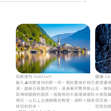
4
貝希特斯加登－國王湖*遊船*－
薩爾茲堡*城堡纜車*