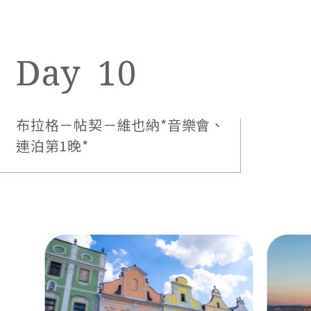
早餐：飯店內自助式
午餐：鄉村西式料理
晚餐：義式風味料理
5星Vienna Marriott或Eurostars Grand
Hotel Wien或Anantara Palais Hansen
Vienna或Hotel Bristol Vienna或同等級
【團費包含】★維也納音樂會（座位為非階
榮獲「世界最佳飯店集團」和「AAA 5顆鑽石級」至
梯式平台，旺季偶會擁擠，若想自行活動，
高榮譽，獻上精緻飯店的廚藝與珍饈，優雅地品嚐尊
可於出發前15天告知並退費NT.2,000
貴饗宴，欣賞首都窗外的絕美市容。
元）。
11