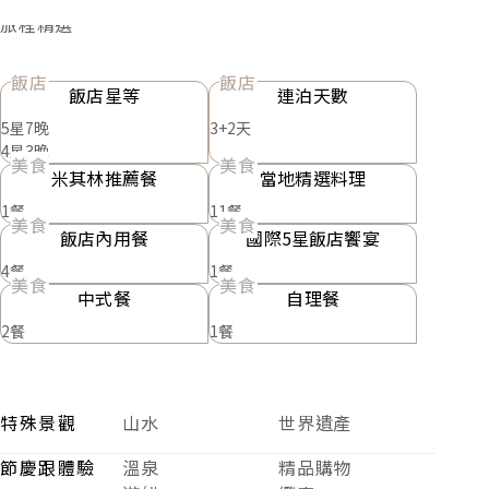
維也納－薩茲卡瑪谷 283Km
薩茲卡瑪谷－哈斯達特 20Km
哈斯達特－貝希特斯加登 71Km