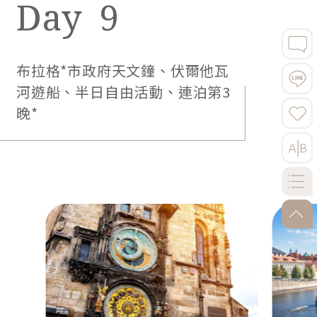
午餐：四季飯店主廚饗宴
晚餐：自由活動時光，本餐敬請自理
5星Hilton Prague Old Town或Prague
Marriott或Hotel Kings Court Prague同
等級
【團費包含】★市政府天文鐘、★伏爾他瓦
河遊船。
10
脫穎於新巴洛克、新哥德與新藝術風格，兩棟建築就
布拉格－帖契－維也納*音樂會、
像翩翩的雙人舞，展現浪漫的舞姿。精緻的法式料
連泊第1晚*
理，搭配景觀窗台，用布拉格美景佐餐，餐後還可到