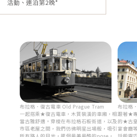
【團費包含】★布拉格復古電車（若停駛或
客滿，將改古董車體驗）、★布拉格城堡區
（含專業導遊、古皇宮、黃金小徑、聖維特
大教堂）。
貼心為您預訂安排各項活動，團費包含國王湖遊船、
布拉格城堡區、布拉格復古電車、布拉格天文鐘、伏
爾他瓦河遊船、熊布朗宮、維也納音樂會、薩爾茲堡
9
纜車、鹽礦，讓您玩得開心又難忘。
貼心提醒：(1)國王湖、薩爾茲堡、薩茲卡瑪谷位置鄰近，旅
布拉格*市政府天文鐘、伏爾他瓦
程順序將視當團飯店確認後調整，實際行程請依行前說明會
河遊船、半日自由活動、連泊第3
資料為準。
晚*
(2)若因交通、氣候等不可抗因素影響，領隊將視實際狀況做
最佳調整。