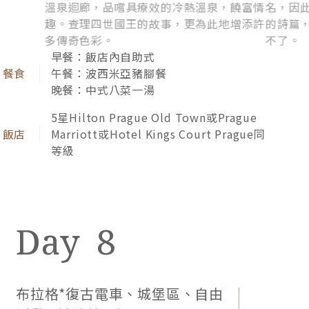
布拉格．復古電車 Old Prague Tram
布拉格．城
一起搭乘★復古電車，木質裝潢的車廂，相
跟著★
當古雅舒適。穿梭在布拉格石板街道，以及
的★古
市區老屋之間，我們彷彿明星出場般，吸引
宴會廳
所有路人的目光，擺個最美最酷的pose，
話般靈
拍照打卡吧！
屋，是
早餐：飯店內自助式
午餐：跳舞的房子景觀餐廳（若客滿或休
息，將改其他景觀餐廳）
晚餐：米其林推薦餐
5星Hilton Prague Old Town或Prague
Marriott或Hotel Kings Court Prague同
等級