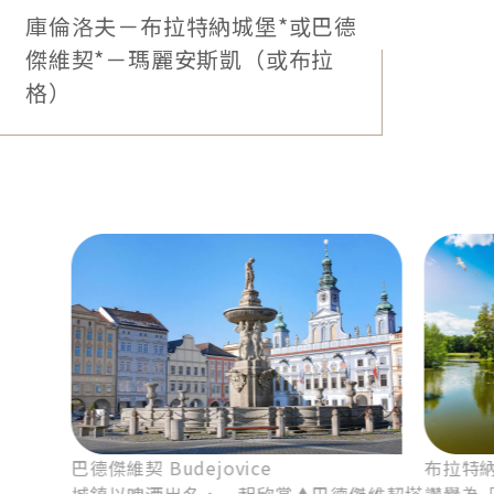
或同等級（若客滿或休息，將改布拉格連泊
4晚）
7
瑪麗安斯凱－卡洛維瓦利－布拉
格*連泊第1晚*