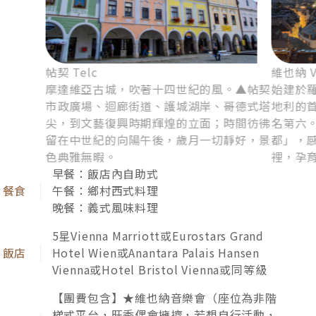
維也納*熊布朗宮、自由活動、連
泊第2晚*
品嚐深厚功底的主廚，親手操刀一流異國美饌，多彩
風味融合當地美學特色的精緻擺盤，體驗食光饗宴的
細膩風華。
維也納 Vienna
維也納．熊
古老的哈布斯堡家族，帶領維也納走向中歐
氣勢磅
盛世，走訪▲聖史蒂芬大教堂、▲市立公
建於16