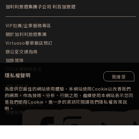
加利利旅遊集團子公司
利百加旅遊
VIP包團/企業服務專區
關於加利利旅遊集團
Virtuoso奢華飯店預訂
辦公室交通指南
加族領隊
ESG永續旅遊宣言
隱私權聲明
我接受
特約廠商
隱私權政策
為提供您最佳的網站使用體驗，本網站使用Cookie以改善我們
常見問題與會員服務
的網頁，作為技術、分析、行銷之用，繼續使用本網站表示您同
意我們使用Cookie。進一步的資訊可閱讀我們
隱私權政策
說
團員填問卷抽大獎
明。
媒體報導
Facebook
instagram
YouTube
LINE