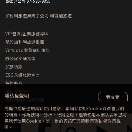
高雄分公司 07-586-9355
加利利旅遊集團子公司
利百加旅遊
VIP包團/企業服務專區
關於加利利旅遊集團
Virtuoso奢華飯店預訂
辦公室交通指南
加族領隊
ESG永續旅遊宣言
特約廠商
隱私權政策
隱私權聲明
我接受
常見問題與會員服務
團員填問卷抽大獎
為提供您最佳的網站使用體驗，本網站使用Cookie以改善我們
的網頁，作為技術、分析、行銷之用，繼續使用本網站表示您同
媒體報導
意我們使用Cookie。進一步的資訊可閱讀我們
隱私權政策
說
明。