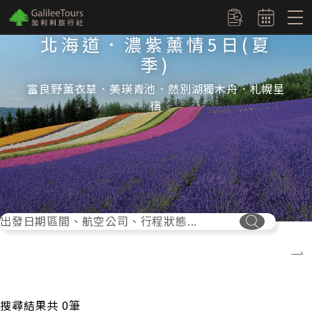
logo
訂單查詢
北海道．濃紫薰情5日(夏
季)
富良野薰衣草．美瑛青池．然別湖獨木舟．札幌星
宿
出發日期區間、航空公司、行程狀態...
搜尋按鈕
搜尋結果共
0
筆