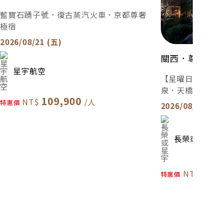
藍寶石踴子號．復古蒸汽火車．京都尊奢
極宿
2026/08/21 (五)
關西．尊奢京
星宇航空
【星曜日本】米
泉．天橋立．
109,900
特惠價
2026/08/21 (
長榮或星宇
11
特惠價