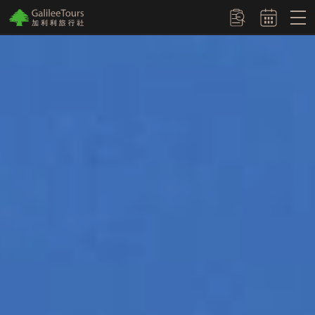
logo
訂單查詢
埃及：金字塔
北海道：破冰船
歐洲聖誕市集