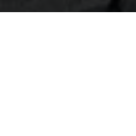
免費講座
確定出發
面具節
日本館
星宇
2027吉羊迎新春．出國慶團圓