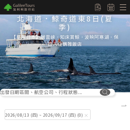
logo
訂單查詢
北海道．鯨奇道東8日(夏
季)
【星曜日本】層雲峽．知床賞鯨．波映阿寒湖．保
證入住鶴雅飯店
出發日期區間、航空公司、行程狀態...
搜尋按鈕
2026/08/13 (四) ~ 2026/09/17 (四)
0