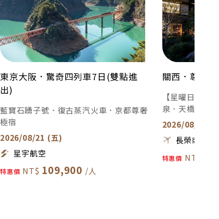
東京大阪．驚奇四列車7日(雙點進
關西．尊奢京
出)
【星曜日本】米
泉．天橋立．
藍寶石踴子號．復古蒸汽火車．京都尊奢
極宿
2026/08/21 (
2026/08/21 (五)
長榮或星宇
星宇航空
11
特惠價
109,900
特惠價