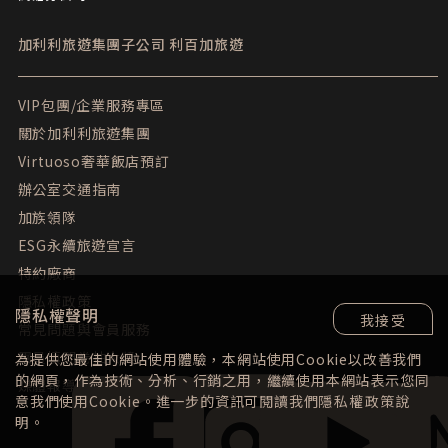
加利利旅遊集團子公司
利百加旅遊
VIP包團/企業服務專區
關於加利利旅遊集團
Virtuoso奢華飯店預訂
辦公室交通指南
加族領隊
ESG永續旅遊宣言
特約廠商
隱私權政策
隱私權聲明
我接受
常見問題與會員服務
團員填問卷抽大獎
為提供您最佳的網站使用體驗，本網站使用Cookie以改善我們
的網頁，作為技術、分析、行銷之用，繼續使用本網站表示您同
媒體報導
意我們使用Cookie。進一步的資訊可閱讀我們
隱私權政策
說
明。