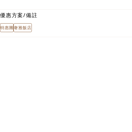
優惠方案/備註
特惠團
奢雅飯店
去程
Day1
2026/10/01 (四)
長榮航空
BR383
TPE 台北
09:45
回程
Day6
2026/10/06 (二)