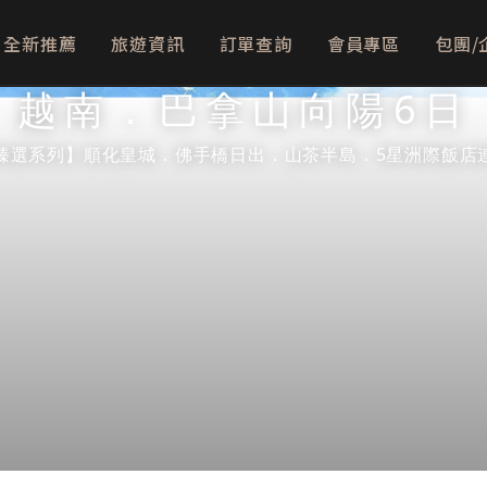
全新推薦
旅遊資訊
訂單查詢
會員專區
包團/
越南．巴拿山向陽6日
臻選系列】順化皇城．佛手橋日出．山茶半島．5星洲際飯店