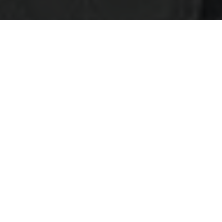
免費講座
確定出發
面具節
日本館
星宇
旅行從機票開始．透過加利利機票網訂票的參團客