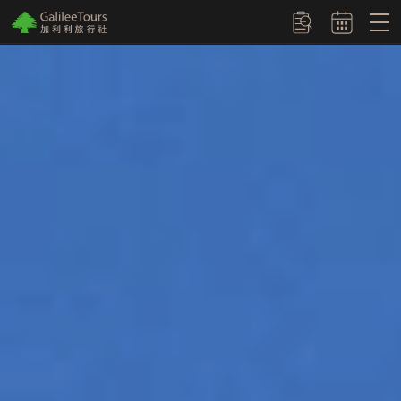
logo
訂單查詢
埃及：金字塔
北海道：破冰船
歐洲聖誕市集