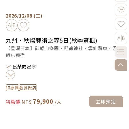
九州．秋燦藝術之森5日(秋季賞楓) -
立即預定
2026/12/08 (二)
加入比較
加入最愛
九州．秋燦藝術之森5日(秋季賞楓)
【星曜日本】御船山樂園．稻荷神社．雲仙纜車．溫泉
飯店癒宿
go-to
長榮或星宇
特惠團
奢雅飯店
79,900
立即預定
特惠價