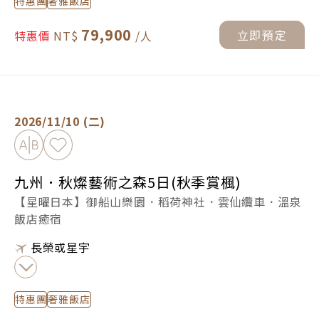
特惠團
奢雅飯店
79,900
立即預定
特惠價
九州．秋燦藝術之森5日(秋季賞楓) -
立即預定
2026/11/10 (二)
加入比較
加入最愛
九州．秋燦藝術之森5日(秋季賞楓)
【星曜日本】御船山樂園．稻荷神社．雲仙纜車．溫泉
飯店癒宿
長榮或星宇
特惠團
奢雅飯店