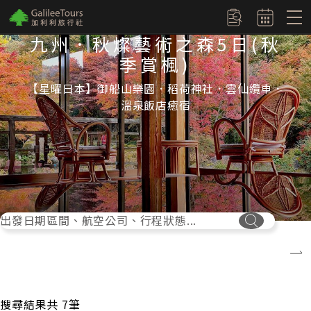
logo
訂單查詢
九州．秋燦藝術之森5日(秋
季賞楓)
【星曜日本】御船山樂園．稻荷神社．雲仙纜車．
溫泉飯店癒宿
出發日期區間、航空公司、行程狀態...
搜尋按鈕
搜尋結果共
7
筆