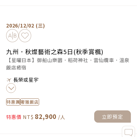
九州．秋燦藝術之森5日(秋季賞楓) -
立即預定
2026/12/02 (三)
加入比較
加入最愛
九州．秋燦藝術之森5日(秋季賞楓)
【星曜日本】御船山樂園．稻荷神社．雲仙纜車．溫泉
飯店癒宿
長榮或星宇
特惠團
奢雅飯店
82,900
立即預定
特惠價