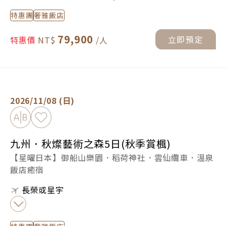
特惠團
奢雅飯店
79,900
立即預定
特惠價
九州．秋燦藝術之森5日(秋季賞楓) -
立即預定
2026/11/08 (日)
加入比較
加入最愛
九州．秋燦藝術之森5日(秋季賞楓)
【星曜日本】御船山樂園．稻荷神社．雲仙纜車．溫泉
飯店癒宿
長榮或星宇