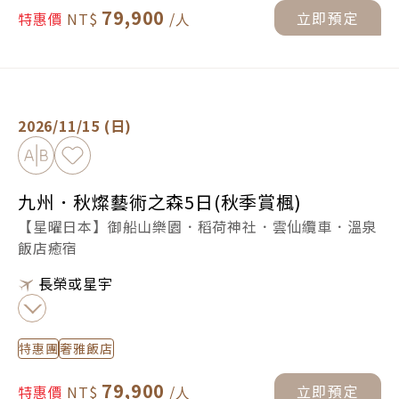
79,900
立即預定
特惠價
九州．秋燦藝術之森5日(秋季賞楓) -
立即預定
2026/11/15 (日)
加入比較
加入最愛
九州．秋燦藝術之森5日(秋季賞楓)
【星曜日本】御船山樂園．稻荷神社．雲仙纜車．溫泉
飯店癒宿
長榮或星宇
特惠團
奢雅飯店
79,900
立即預定
特惠價