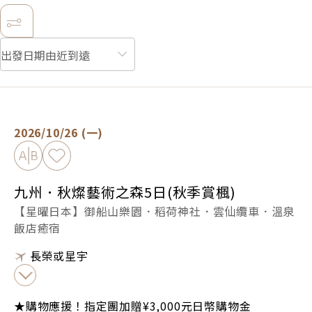
九州．秋燦藝術之森5日(秋季賞楓) -
立即預定
2026/10/26 (一)
加入比較
加入最愛
九州．秋燦藝術之森5日(秋季賞楓)
【星曜日本】御船山樂園．稻荷神社．雲仙纜車．溫泉
飯店癒宿
長榮或星宇
★購物應援！指定團加贈¥3,000元日幣購物金