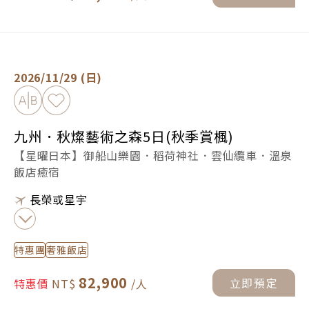
九州．秋燦藝術之森5日(秋季賞楓) -
立即預定
2026/11/29 (日)
加入比較
加入最愛
九州．秋燦藝術之森5日(秋季賞楓)
【星曜日本】御船山樂園．稻荷神社．雲仙纜車．溫泉
飯店癒宿
長榮或星宇
特惠團
奢雅飯店
82,900
立即預定
特惠價