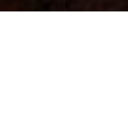
免費講座
日本館
確定出發
面具節
星宇
旅行從機票開始．透過加利利機票網訂票的參團客