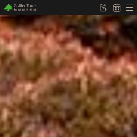
logo
訂單查詢
埃及：金字塔
北海道：破冰船
歐洲聖誕市集
日本賞楓：磐梯吾妻SkyLine
蜜月主題頁
關東：明治神宮外苑 銀杏大道（銀杏）
蒂卡波銀河觀星
日本賞楓
極光：冰島極光