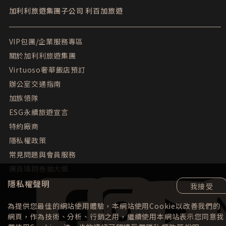
加利利旅遊集團子公司
利百加旅遊
VIP包團/企業服務專區
關於加利利旅遊集團
Virtuoso奢華飯店預訂
辦公室交通指南
加族領隊
ESG永續旅遊宣言
特約廠商
隱私權政策
常見問題與會員服務
團員填問卷抽大獎
隱私權聲明
媒體報導
我接受
為提供您最佳的網站使用體驗，本網站使用Cookie以改善我們的
Facebook
instagram
YouTube
LINE
網頁，作為技術、分析、行銷之用，繼續使用本網站表示您同意我