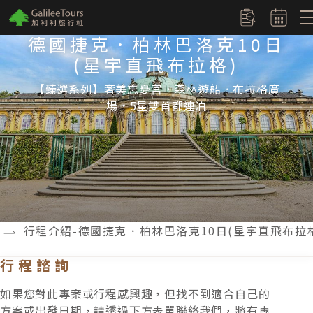
logo
訂單查詢
德國捷克．柏林巴洛克10日
(星宇直飛布拉格)
【臻選系列】奢美忘憂宮．森林遊船．布拉格廣
場．5星雙首都連泊
行程介紹-德國捷克．柏林巴洛克10日(星宇直飛布拉
行程諮詢
如果您對此專案或行程感興趣，但找不到適合自己的
方案或出發日期，請透過下方表單聯絡我們，將有專