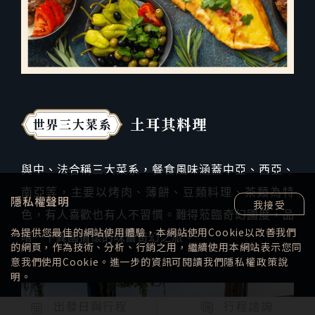
與中、法合稱三大菜系，餐食風味涵蓋中亞、西亞、
南亞等，主要以烤肉、薄餅、豆類料理、茶類為特
隱私權聲明
我接受
色，有人喜歡也有人不習慣。難得蒞臨奇幻國度，品
為提供您最佳的網站使用體驗，本網站使用Cookie以改善我們
嚐一下異國情懷的味蕾奇幻之旅。
的網頁，作為技術、分析、行銷之用，繼續使用本網站表示您同
意我們使用Cookie。進一步的資訊可閱讀我們
隱私權政策
說
明。
出發日與行程
行程諮詢