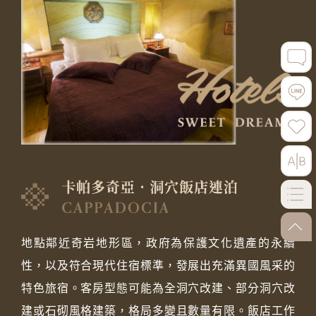
go-to
地點鄰近奇岩地形區，政府為保護文化遺產的永續
性，以及符合現代住宿標準，發展出充滿異國風采的
特色旅宿。客房型態可能為全洞穴改建、部分洞穴改
建或石砌風格建築，格局多變且數量有限。飯店工作