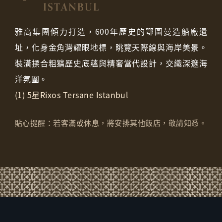
雅高集團傾力打造，600年歷史的鄂圖曼造船廠遺
址，化身金角灣耀眼地標，眺覽天際線與海岸美景。
裝潢揉合粗獷歷史底蘊與精奢當代設計，交織深邃海
洋氛圍。
(1) 5星Rixos Tersane Istanbul
貼心提醒：若客滿或休息，將安排其他飯店，敬請知悉。