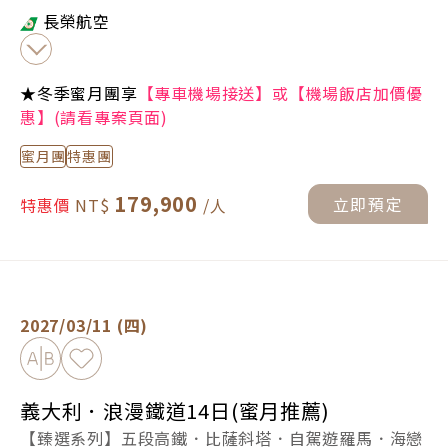
長榮航空
★冬季蜜月團享
【專車機場接送】或【機場飯店加價優
惠】(請看專案頁面)
蜜月團
特惠團
179,900
立即預定
特惠價
義大利．浪漫鐵道14日(蜜月推薦) -
立即預定
2027/03/11 (四)
加入比較
加入最愛
義大利．浪漫鐵道14日(蜜月推薦)
【臻選系列】五段高鐵．比薩斜塔．自駕遊羅馬．海戀