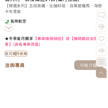
【臻選系列】五段高鐵．比薩斜塔．自駕遊羅馬．海戀
卡布里島
長榮航空
★冬季蜜月團享
【專車機場接送】或【機場飯店加價優
惠】(請看專案頁面)
蜜月團
特惠團
洽詢專員
行程介紹
go-to