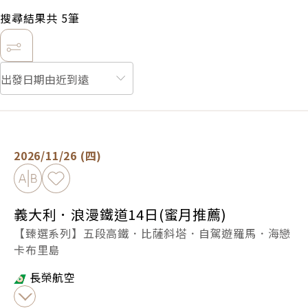
搜尋結果共
5
筆
義大利．浪漫鐵道14日(蜜月推薦) -
立即預定
2026/11/26 (四)
加入比較
加入最愛
義大利．浪漫鐵道14日(蜜月推薦)
【臻選系列】五段高鐵．比薩斜塔．自駕遊羅馬．海戀
卡布里島
長榮航空