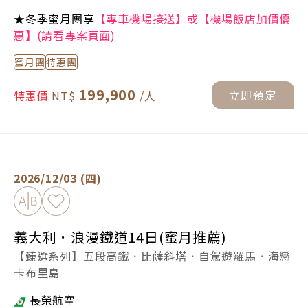
★冬季蜜月團享
【專車機場接送】或【機場飯店加價優
惠】(請看專案頁面)
蜜月團
特惠團
199,900
立即預定
特惠價
義大利．浪漫鐵道14日(蜜月推薦) -
立即預定
2026/12/03 (四)
加入比較
加入最愛
義大利．浪漫鐵道14日(蜜月推薦)
【臻選系列】五段高鐵．比薩斜塔．自駕遊羅馬．海戀
卡布里島
長榮航空