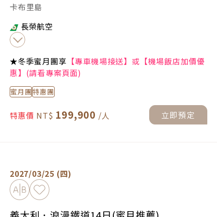
卡布里島
長榮航空
★冬季蜜月團享
【專車機場接送】或【機場飯店加價優
惠】(請看專案頁面)
蜜月團
特惠團
199,900
立即預定
特惠價
義大利．浪漫鐵道14日(蜜月推薦) -
行程介紹
2027/03/25 (四)
加入比較
加入最愛
義大利．浪漫鐵道14日(蜜月推薦)