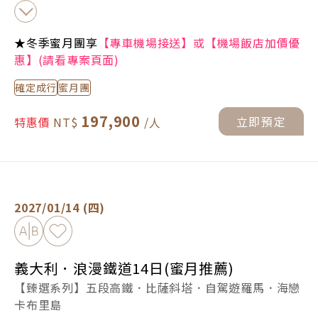
★冬季蜜月團享
【專車機場接送】或【機場飯店加價優
惠】(請看專案頁面)
確定成行
蜜月團
197,900
立即預定
特惠價
義大利．浪漫鐵道14日(蜜月推薦) -
立即預定
2027/01/14 (四)
加入比較
加入最愛
義大利．浪漫鐵道14日(蜜月推薦)
【臻選系列】五段高鐵．比薩斜塔．自駕遊羅馬．海戀
卡布里島