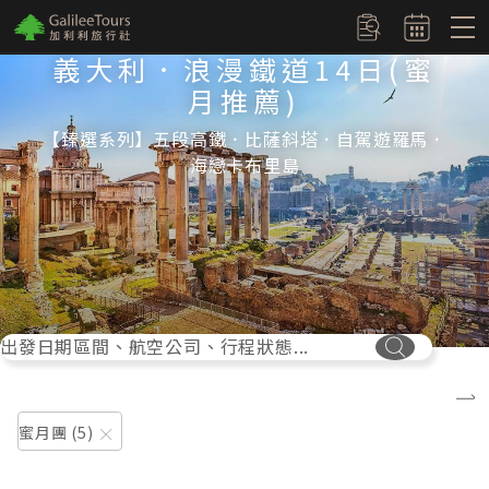
logo
訂單查詢
義大利．浪漫鐵道14日(蜜
月推薦)
【臻選系列】五段高鐵．比薩斜塔．自駕遊羅馬．
海戀卡布里島
出發日期區間、航空公司、行程狀態...
搜尋按鈕
蜜月團
5