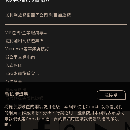
高雄分公司 07-586-9355
加利利旅遊集團子公司
利百加旅遊
VIP包團/企業服務專區
關於加利利旅遊集團
Virtuoso奢華飯店預訂
辦公室交通指南
加族領隊
ESG永續旅遊宣言
特約廠商
隱私權政策
隱私權聲明
我接受
常見問題與會員服務
團員填問卷抽大獎
為提供您最佳的網站使用體驗，本網站使用Cookie以改善我們
的網頁，作為技術、分析、行銷之用，繼續使用本網站表示您同
媒體報導
意我們使用Cookie。進一步的資訊可閱讀我們
隱私權政策
說
明。