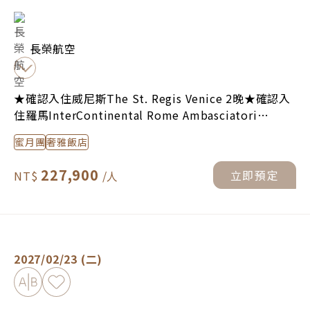
長榮航空
★確認入住威尼斯The St. Regis Venice 2晚★確認入
住羅馬InterContinental Rome Ambasciatori
Palace 2晚 /
★冬季蜜月團享
【專車機場接送】或【機
蜜月團
奢雅飯店
場飯店加價優惠】(請看專案頁面)
227,900
立即預定
義大利．馥郁佛羅倫斯14日(冬季) -
立即預定
2027/02/23 (二)
加入比較
加入最愛