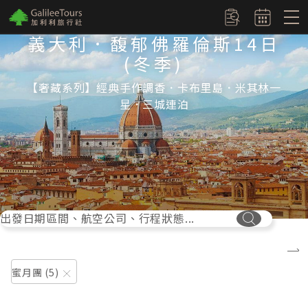
logo
訂單查詢
義大利．馥郁佛羅倫斯14日
(冬季)
【奢藏系列】經典手作調香．卡布里島．米其林一
星．三城連泊
出發日期區間、航空公司、行程狀態...
搜尋按鈕
蜜月團
5