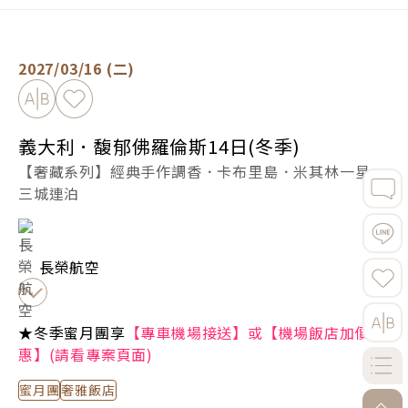
義大利．馥郁佛羅倫斯14日(冬季) -
立即預定
2027/03/16 (二)
加入比較
加入最愛
義大利．馥郁佛羅倫斯14日(冬季)
【奢藏系列】經典手作調香．卡布里島．米其林一星．
三城連泊
長榮航空
★冬季蜜月團享
【專車機場接送】或【機場飯店加價優
惠】(請看專案頁面)
蜜月團
奢雅飯店
go-to