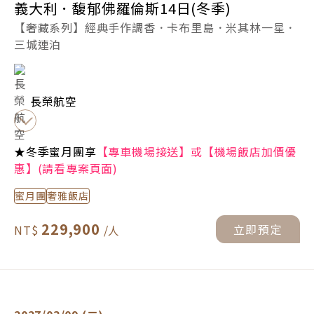
義大利．馥郁佛羅倫斯14日(冬季)
【奢藏系列】經典手作調香．卡布里島．米其林一星．
三城連泊
長榮航空
★冬季蜜月團享
【專車機場接送】或【機場飯店加價優
惠】(請看專案頁面)
蜜月團
奢雅飯店
229,900
立即預定
義大利．馥郁佛羅倫斯14日(冬季) -
立即預定