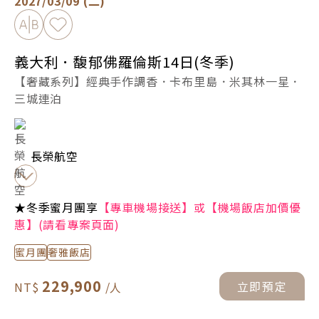
2027/03/09 (二)
加入比較
加入最愛
義大利．馥郁佛羅倫斯14日(冬季)
【奢藏系列】經典手作調香．卡布里島．米其林一星．
三城連泊
長榮航空
★冬季蜜月團享
【專車機場接送】或【機場飯店加價優
惠】(請看專案頁面)
蜜月團
奢雅飯店
229,900
立即預定