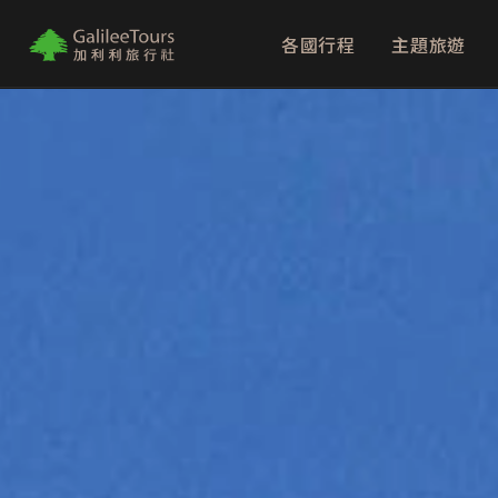
各國行程
主題旅遊
logo
埃及：金字塔
北海道：破冰船
歐洲聖誕市集