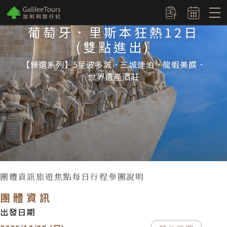
logo
訂單查詢
葡萄牙．里斯本狂熱12日
(雙點進出)
【臻選系列】5星波多城．三城連泊．龍蝦美饌．
世界遺產酒莊
團體資訊
旅遊焦點
每日行程
參團說明
團體資訊
出發日期