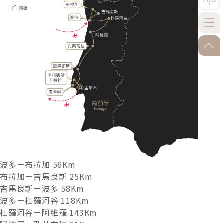
go-to
波多－布拉加 56Km
布拉加－吉馬良斯 25Km
吉馬良斯－波多 58Km
波多－杜羅河谷 118Km
杜羅河谷－阿維羅 143Km