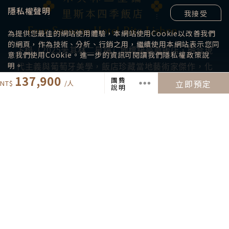
隱私權聲明
我接受
為提供您最佳的網站使用體驗，本網站使用Cookie以改善我們
的網頁，作為技術、分析、行銷之用，繼續使用本網站表示您同
下榻「2025米其林二星鑰」地標級豪華飯店，融合現
意我們使用Cookie。進一步的資訊可閱讀我們
隱私權政策
說
代主義與葡萄牙美學，飯店珍藏當地藝術家傑作，化
明。
137,900
團費
作璀璨裝潢，營造尊榮氛圍。客房舒雅典爵，讓您在
立即預定
說明
夢境中延續旅程時光。地理位置鄰近愛德華七世公
園、龐巴爾候爵廣場和購物中心，無論逛街或探索皆
臻至完美。
貼心提醒：若客滿或休息，將安排其他飯店，敬請知
悉。