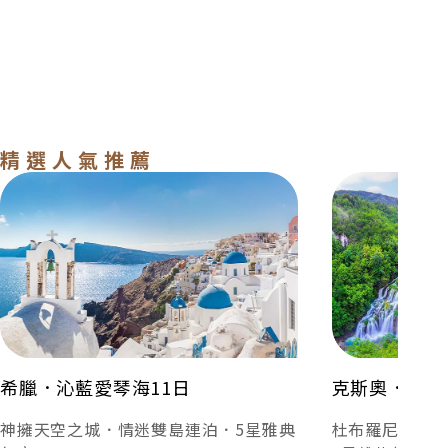
加利利旅遊將視行程流暢度，安排下榻1晚國
營旅館。
下載PDF
隆達旅館座落峽谷旁的新橋Puente Nuevo，夜幕低
精選人氣推薦
垂，可以聽到風聲捎來喃喃低語，述說200多年時光
希臘．沁藍愛琴海11日
克斯奧．綠翡翠
歲月的故事。
下榻嫻靜溫婉的飯店，優雅品味哥多華文化古城，在
明亮客房或泳池中，讓身心徹底放鬆，浸享在歷史和
藝術相融的夜曲。
希臘．沁藍愛琴海11日
克斯奧．綠翡翠
貼心提醒：
神擁天空之城．情迷雙島連泊．5星雅典
杜布羅尼克連
(1)國營旅館以安排隆達國營旅館為主，若客滿改住哥多