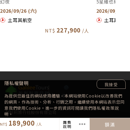
幻夜
5星維也納
華或其他地區國營旅館或同等級飯店。
2026/09/26 (六)
2026/09/27 (
(2)若遇客滿或休息，將嚴選其他飯店，敬請知悉。
土耳其航空
土耳其航空
227,900
高第師法於自然，從萬物中收獲靈感，許多作品已登
錄為「世界文化遺產」！
隱私權聲明
奎爾公園、聖家堂、米拉之家，建築巨擎高第的驚世
我接受
之作凜然矗立，見證巴塞隆納的輝煌歲月，奠定西班
為提供您最佳的網站使用體驗，本網站使用Cookie以改善我們
牙文化底蘊。
的網頁，作為技術、分析、行銷之用，繼續使用本網站表示您同
意我們使用Cookie。進一步的資訊可閱讀我們
隱私權政策
說
加利利旅行社股份有限公司
明。
交觀綜00464 品保北1001
189,900
團費
額滿
說明
執照號碼_218400