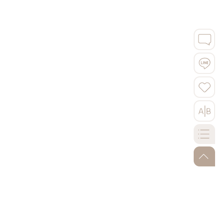
塞維亞．都市陽傘 Metropol Parasol
本
一把將近5000平方公尺的★都市陽傘，盛
開在熱情如火的城市。德國設計事務所J.
MAYER H. Architects費時6年打造這座世
4
界最大的木造建築，將在地文化與商業功能
go-to
結合，成為塞維亞獨具創意的藝術地標。
尊寵自己，就從商務艙開始！加價升等尊榮無限的飛
早餐：飯店內享用
航體驗，享受優雅細膩的服務，翱翔綺麗國度。
午餐：配合航班時間，發放餐費每人30歐元
晚餐：米其林推薦餐
貼心提醒
：(1)台北來回伊斯坦堡的航段，安排商務艙；但部