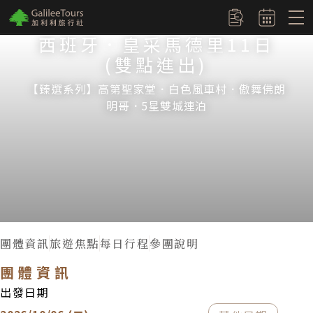
logo
訂單查詢
西班牙．皇采馬德里11日
(雙點進出)
【臻選系列】高第聖家堂．白色風車村．傲舞佛朗
明哥．5星雙城連泊
團體資訊
旅遊焦點
每日行程
參團說明
團體資訊
出發日期