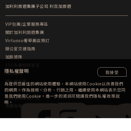
加利利旅遊集團子公司
利百加旅遊
VIP包團/企業服務專區
關於加利利旅遊集團
Virtuoso奢華飯店預訂
辦公室交通指南
加族領隊
ESG永續旅遊宣言
隱私權聲明
我接受
特約廠商
隱私權政策
為提供您最佳的網站使用體驗，本網站使用Cookie以改善我們
常見問題與會員服務
的網頁，作為技術、分析、行銷之用，繼續使用本網站表示您同
意我們使用Cookie。進一步的資訊可閱讀我們
隱私權政策
說
團員填問卷抽大獎
明。
媒體報導
Facebook
instagram
YouTube
LINE