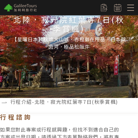
logo
訂單查詢
北陸．寂光院紅葉寺7日(秋
季賞楓)
【星曜日本】秋燦犬山城．赤橙御在所岳．日本萊
茵河．極品松阪牛
行程介紹-北陸．寂光院紅葉寺7日(秋季賞楓)
行程諮詢
如果您對此專案或行程感興趣，但找不到適合自己的
方案或出發日期，請透過下方表單聯絡我們，將有專