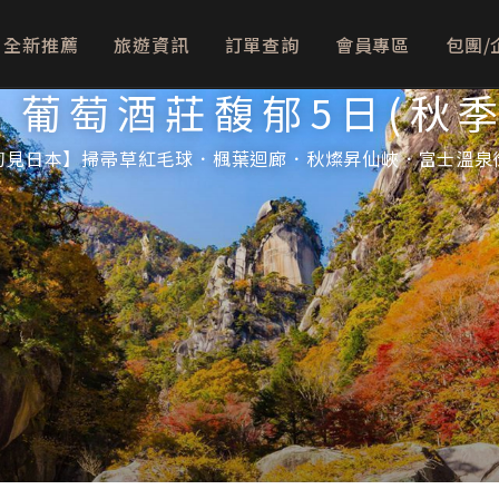
全新推薦
旅遊資訊
訂單查詢
會員專區
包團/
．葡萄酒莊馥郁5日(秋季
初見日本】掃帚草紅毛球．楓葉迴廊．秋燦昇仙峽．富士溫泉