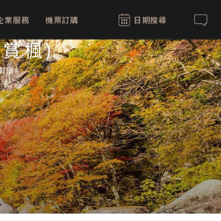
企業服務
機票訂購
日期搜尋
聯絡我
賞楓)
御宿