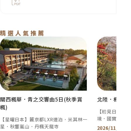
色，「生冷類型」的料理亦是日本常見的飲食型態，
和台灣熟食文化相當不同，敬請知悉。
2. 日本素食模式：日本素食者「可食用蔥、薑、蒜、
奶、蛋、排骨和柴魚熬煮的湯品」，請台灣素食者務
精選人氣推薦
必事先了解日本素食的差異。因此加利利旅遊的日本
關西楓華．青之交響曲5日(秋季賞楓)
北陸．楓櫻奇蹟
團，僅提供日本素食模式，其他素食類型恕無法配
合，同時建議貴賓自備習慣的素食品，以備不時之
需。
3. 特殊餐食務必主動告知：貴賓請於報名時主動告知
旅遊專員您的特殊餐食需求（例如不吃生食、不吃海
鮮、不吃牛羊、不吃鴨鵝、不吃動物內臟等），我們
將盡力協助，但「無法保證皆可變更」。最晚務必在
出發前30日，主動告知旅遊專員。若逾期通知，日本
餐廳每一項修改，將收取修改服務費3,000日圓。
關西楓華．青之交響曲5日(秋季賞
北陸．楓櫻奇
4. 日本鐵道餐食、部分餐廳和飯店餐廳，菜單和食材
楓)
【初見日本】
恕不接受任何變更：加利利嚴選日本合作廠商，為維
境．國寶犬山
護用餐水準，以及雙方長期合作之友好關係，「依日
【星曜日本】麓京都LXR連泊．米其林一
本官方規定，不接受個人習慣、信仰、挑食等因素而
星．秋響嵐山．丹楓天龍寺
2026/11/19 (