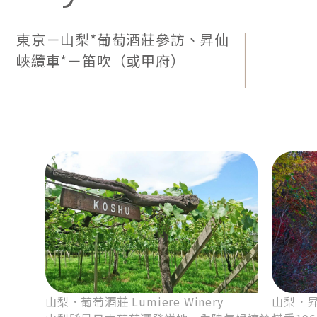
第一次與日本相遇，或是久別重逢後的喜悅，都是一
東京－山梨*葡萄酒莊參訪、昇仙
次怦然心動的邂逅。我們推出「初見日本」系列：捨
峽纜車*－笛吹（或甲府）
棄趕路的疲累，不追求走最多景點，以恰到好處的節
奏，換取優雅的留白。舒適好眠的飯店，體貼入微的
陪伴，給加人最驚喜的旅程。
山梨．葡萄酒莊 Lumiere Winery
山梨．