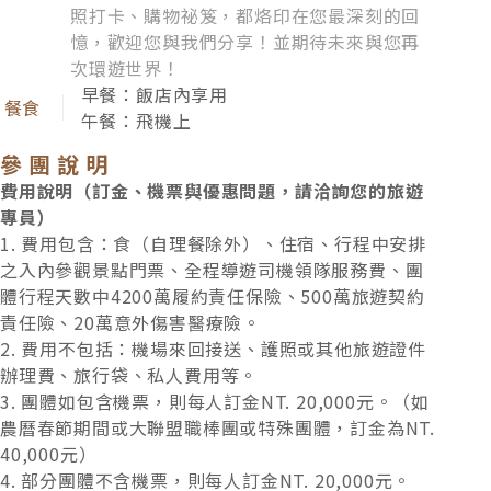
照打卡、購物祕笈，都烙印在您最深刻的回
憶，歡迎您與我們分享！並期待未來與您再
次環遊世界！
早餐：飯店內享用
午餐：飛機上
參團說明
費用說明（訂金、機票與優惠問題，請洽詢您的旅遊
專員）
紅葉漫舞．昇仙峽纜車
1. 費用包含：食（自理餐除外）、住宿、行程中安排
直達海拔1,058公尺的山頂，飽覽日本美溪的奇岩絕景。在
之入內參觀景點門票、全程導遊司機領隊服務費、團
體行程天數中4200萬履約責任保險、500萬旅遊契約
轉身之間，整片山谷的雲霧與絕美楓紅都盡收眼底。
責任險、20萬意外傷害醫療險。
2. 費用不包括：機場來回接送、護照或其他旅遊證件
穠麗秋色．新倉山淺間公園
辦理費、旅行袋、私人費用等。
3. 團體如包含機票，則每人訂金NT. 20,000元。（如
名列「富士百景」的新倉山淺間公園，於1959年建成。在
農曆春節期間或大聯盟職棒團或特殊團體，訂金為NT.
五重塔與赤楓交織間，飽覽最具代表性的壯麗景緻。
40,000元）
4. 部分團體不含機票，則每人訂金NT. 20,000元。