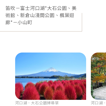
極致芳醇．山梨葡萄酒
笛吹－富士河口湖*大石公園、美
山梨縣為日本首屈一指的葡萄酒釀造地，日照時間
術館、新倉山淺間公園、楓葉迴
長、雨量少，適合栽種色澤和糖度皆品質穩定的葡
廊*－小山町
萄。甲州葡萄等特有品種，經職人巧手與先進技術，
蛻變成酒體渾厚、風味透澈，飄蕩果實香氣的極上佳
釀。
微醺時光．酒莊參訪
造訪百年酒莊，參觀日式農園、採用頂尖技術的釀造
棟、古老懷舊的石藏發酵槽、傳承歷史的地下酒窖，
一探釀酒祕辛。
貼心提醒：若客滿或休息，將安排其他體驗，敬請知悉。
河口湖．大石公園掃帚草
河口湖