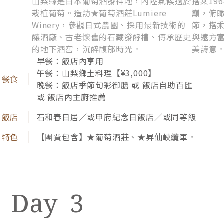
山梨縣是日本葡萄酒發祥地，內陸氣候適於
搭乘19
栽植葡萄。造訪★葡萄酒莊Lumiere
巔，俯
Winery，參觀日式農園、採用最新技術的
節，搭
釀酒廠、古老懷舊的石藏發酵槽、傳承歷史
與遠方
的地下酒窖，沉醉馥郁時光。
美詩意
早餐：飯店內享用
午餐：山梨鄉土料理【¥3,000】
晚餐：飯店季節旬彩御膳 或 飯店自助百匯
或 飯店內主廚推薦
石和春日居／或甲府紀念日飯店／或同等級
【團費包含】★葡萄酒莊、★昇仙峽纜車。
3