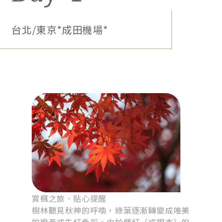
台北/東京*成田機場*
賞楓之旅．貼心提醒
樹林聽見秋神的呼喚，綠葉逐漸轉變成唯美