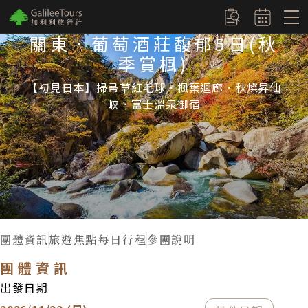
logo
訂單查詢
關東．葡萄酒莊馥郁5日(秋
季賞楓)
【初見日本】掃帚草紅毛球．楓葉迴廊．秋燦昇仙
峽．富士溫泉御宿
團體資訊
旅遊焦點
每日行程
參團說明
團體資訊
出發日期