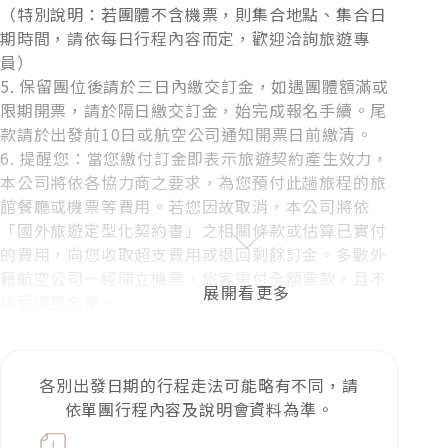
貼心提醒：若客滿或休息，將安排其他體驗，敬請知悉。
（特別說明：若團體不含機票，則集合地點、集合日
期時間，請依每日行程內容而定，歡迎洽詢旅遊專
員）
5. 保留團位後請於三日內繳交訂金，如遇團體額滿或
限期開票，請於隔日繳交訂金，始完成報名手續。尾
款請於出發前10日或航空公司通知開票日前繳清。
6. 提醒您：當您繳付訂金即表示旅遊契約產生效力，
本公司將依各協力商之要求，為您預付此趟旅程的旅
館餐廳或機票等費用。若您因故取消，本公司將依
「國外旅遊定型化契約書」之相關條款或估算已實付
的費用，向您收取超支費用或退回剩餘訂金。多數外
籍航空公司一經開立機票，旅客需付全額票款，且不
接受調整名單。
7. 行程交通、餐食、飯店、每日行程內容，皆為事先
安排，若旅客臨時在國外通知無法參加，視同放棄行
程，無法退費。
各別出發日期的行程走法可能略有不同，請
依單團行程內容及說明會資料為準。
餐食、文化說明
下載PDF
1. 日本飲食文化：日本和食以少油、清淡為主要特