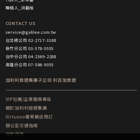
進入浴場。
聯絡人_洪藝榕
4. 航空公司座位安排：團費包含的機票類型為「團體
機票」，不適用出發前預先選位，也無法事先確認座
CONTACT US
璀璨首都．東京巨蛋飯店
位相關需求（如靠窗、靠走道等），座位由航空公司
service@galilee.com.tw
安排，多依英文姓名依序排列，同行者有可能無法安
東京首屈一指的超高層飯店，傲擁地上43層樓的絕佳
台北總公司 02-2717-3188
排坐在一起，敬請知悉。
展望景觀，座落東京巨蛋城內，是前往東京巨蛋觀看
新竹分公司 03-578-5555
5. 景點、飯店、餐食照片或影片，皆為專業攝影師拍
攝，實景會隨時節、角度或官方調整而有所不同，敬
台中分公司 04-2369-2288
賽事的首選住宿。入夢寬敞溫暖的客房，在繁華首都
請知悉。
高雄分公司 07-586-9355
盡興歡渡娛樂假期。
6. 本公司將贈送每位貴賓出國期間之免費網路（規格
為網卡或Wi-Fi機，恕不挑選）。歸國後請依領隊指示
加利利旅遊集團子公司
利百加旅遊
隨團歸還，機器或配件若遺失、損壞或逾期歸還，須
照價賠償或繳交逾期費。
VIP包團/企業服務專區
關於加利利旅遊集團
飯店說明
1. 貴賓若單人報名，但團體最後確認時，仍無法安排
Virtuoso奢華飯店預訂
2人一室，則需補單人房差（房型以單人房為主），因
辦公室交通指南
為公司安排的飯店「質與價」皆高於市場許多，故無
加族領隊
法將差價分攤在其他客人身上，在「使用者付費」的