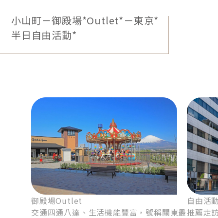
小山町－御殿場*Outlet*－東京*
半日自由活動*
御殿場Outlet
自由活
交通四通八達、生活機能豐富，號稱關東最
推薦走