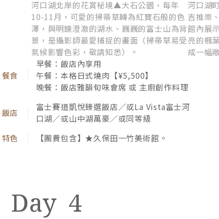
河口湖北岸的花賞祕境▲大石公園，每年
河口湖
10-11月，可愛的掃帚草轉為紅寶石般的色
吉推崇
澤，與明鏡澄澈的湖水、巍巍的富士山為背
館內展
景，是攝影師最愛捕捉的畫面（掃帚草易受
亮的楓
氣候影響色彩，敬請知悉）。
成一幅
早餐：飯店內享用
午餐：本格日式燒肉【¥5,500】
晚餐：飯店雅韻旬味會席 或 主廚創作料理
富士賽道凱悅臻選飯店／或La Vista富士河
口湖／或山中湖萬豪／或同等級
【團費包含】★久保田一竹美術館。
4