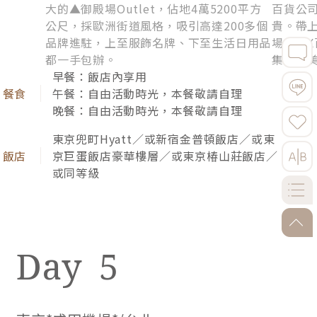
10-11月限定．大石公園掃帚草
大的▲御殿場Outlet，佔地4萬5200平方
百貨公
公尺，採歐洲街道風格，吸引高達200多個
貴。帶上
圓滾滾的掃帚草簇成纍纍荔枝，涼風搖曳如夢芳華景
品牌進駐，上至服飾名牌、下至生活日用品
場、SI
緻，緋紅的寶光位列秋季名景之一。
都一手包辦。
集各種
早餐：飯店內享用
紅袖翩翩．久保田一竹美術館
午餐：自由活動時光，本餐敬請自理
晚餐：自由活動時光，本餐敬請自理
展示豐富華麗和服的美術館，改良傳統的染印技術。
東京兜町Hyatt／或新宿金普頓飯店／或東
館前花園閃動玲瓏骰子般輕盈的紅楓，搖盪一番袖舞
京巨蛋飯店豪華樓層／或東京椿山莊飯店／
相思。
或同等級
go-to
5