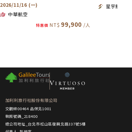
變更菜色」（變更菜單將造成日方困擾，甚至不再接
2026/11/16 (一)
星宇航空
待旅遊團，因此非常歡迎改報名其他加利利日本團
中華航空
體，請洽旅遊專員）。
5. 飛機上特殊餐食提醒：請在起飛前14日，主動告知
99,900
特惠價
旅遊專員。若逾期告知，航空公司可能無法更改。
6. 個人客製化餐食建議：若貴賓的特殊餐食需求較
多，歡迎邀請親朋好友，自行組一團旅遊。
行程、交通說明
1. 航空公司、飯店、餐廳、景點順序和景點停留時間
之確認，本公司盡量忠於原行程。若遇交通、氣候、
住宿地點、景點距離等因素影響，公司保有調整之權
利。若有異動將通知，並依行前說明會資料為準。
2. 日本交通：搭車時請全程繫上安全帶。日本國土交
通省2012年頒布，司機每日行車時間不得超過10小時
加利利旅行社股份有限公司
（從車庫發車時間開始計算），以防止疲勞駕駛所衍
交觀綜00464 品保北1001
生的交通事件。
執照號碼_218400
3. 日本泡湯文化：身上有刺青者，請準備可遮住刺青
總公司地址_台北市松山區復興北路337號5樓
的「防水膚色貼布」，以避免受工作人員攔阻而無法
代表人_彭榮富