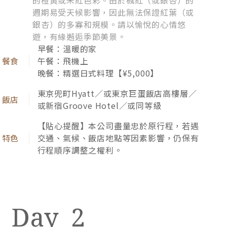
的橙黃或朱紅色彩。由於楓紅（或銀杏）的
承蒙加人們的厚愛，2026年加利利旅遊迎來「30週
週期易受天候影響，因此無法保證紅葉（或
銀杏）的多寡和規模。請以愉悅的心情悠
年」輝煌里程碑，為了回饋這份情誼，我們的「日本
遊，有緣邂逅季節美景。
全新改版」，將多年來的款待心法重新洗鍊，規劃
早餐：溫暖的家
「初見日本、星曜日本、奢藏日本」三大系列，向加
午餐：飛機上
晚餐：精選日式料理【¥5,000】
人致上最深的謝意，把最好的日本，呈獻給最親的加
人。
東京兜町Hyatt／或東京巨蛋飯店高樓層／
或新宿Groove Hotel／或同等級
【貼心提醒】本公司盡量忠於原行程，若遇
交通、氣候、飯店地點等因素影響，仍保有
行程順序調整之權利。
2