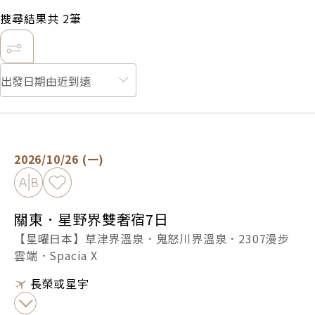
搜尋結果共
2
筆
關東．星野界雙奢宿7日 -
立即預定
2026/10/26 (一)
加入比較
加入最愛
關東．星野界雙奢宿7日
【星曜日本】草津界溫泉．鬼怒川界溫泉．2307漫步
雲端．Spacia X
長榮或星宇