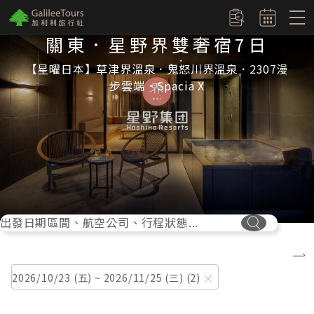
logo
訂單查詢
關東．星野界雙奢宿7日
【星曜日本】草津界溫泉．鬼怒川界溫泉．2307漫
步雲端．Spacia X
出發日期區間、航空公司、行程狀態...
搜尋按鈕
2026/10/23 (五) ~ 2026/11/25 (三)
2