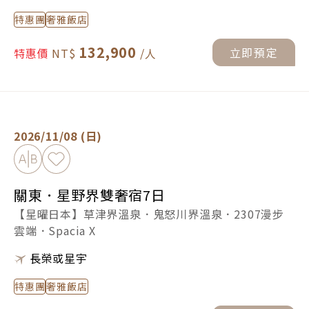
特惠團
奢雅飯店
132,900
立即預定
特惠價
關東．星野界雙奢宿7日 -
立即預定
2026/11/08 (日)
加入比較
加入最愛
關東．星野界雙奢宿7日
【星曜日本】草津界溫泉．鬼怒川界溫泉．2307漫步
雲端．Spacia X
長榮或星宇
特惠團
奢雅飯店