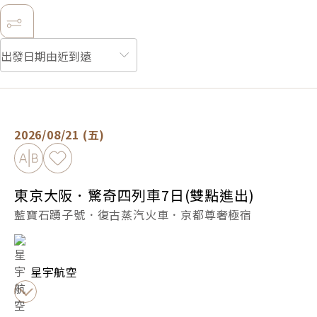
東京大阪．驚奇四列車7日(雙點進出) -
候補報名
2026/08/21 (五)
加入比較
加入最愛
東京大阪．驚奇四列車7日(雙點進出)
藍寶石踴子號．復古蒸汽火車．京都尊奢極宿
星宇航空