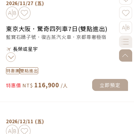
2026/11/27 (五)
加入比較
加入最愛
東京大阪．驚奇四列車7日(雙點進出)
藍寶石踴子號．復古蒸汽火車．京都尊奢極宿
長榮或星宇
go-to
特惠團
雙點進出
116,900
立即預定
特惠價
東京大阪．驚奇四列車7日(雙點進出) -
立即預定
2026/12/11 (五)
加入比較
加入最愛