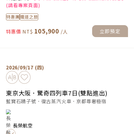
(請看專案頁面)
特惠團
鐵道之旅
105,900
立即預定
特惠價
東京大阪．驚奇四列車7日(雙點進出) -
立即預定
2026/09/17 (四)
加入比較
加入最愛
東京大阪．驚奇四列車7日(雙點進出)
藍寶石踴子號．復古蒸汽火車．京都尊奢極宿
長榮航空