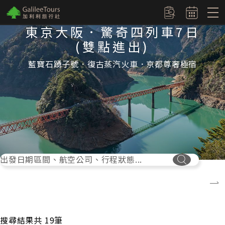
logo
訂單查詢
東京大阪．驚奇四列車7日
(雙點進出)
藍寶石踴子號．復古蒸汽火車．京都尊奢極宿
出發日期區間、航空公司、行程狀態...
搜尋按鈕
搜尋結果共
19
筆