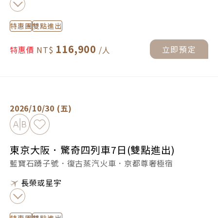
特惠團
雙點進出
116,900
立即預定
特惠價
東京大阪．驚奇四列車7日(雙點進出) -
立即預定
2026/10/30 (五)
加入比較
加入最愛
東京大阪．驚奇四列車7日(雙點進出)
藍寶石踴子號．復古蒸汽火車．京都尊奢極宿
長榮或星宇