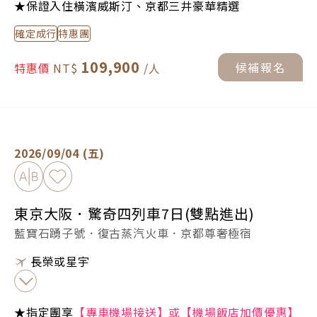
★保證入住橫濱威斯汀、京都三井豪華精選
確定成行
特惠團
109,900
候補報名
特惠價
東京大阪．驚奇四列車7日(雙點進出) -
立即預定
2026/09/04 (五)
加入比較
加入最愛
東京大阪．驚奇四列車7日(雙點進出)
藍寶石踴子號．復古蒸汽火車．京都尊奢極宿
長榮或星宇
★指定團享
【專車機場接送】或【機場飯店加價優惠】