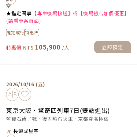
★指定團享
【專車機場接送】或【機場飯店加價優惠】
(請看專案頁面)
確定成行
特惠團
105,900
立即預定
特惠價
東京大阪．驚奇四列車7日(雙點進出) -
立即預定
2026/10/16 (五)
加入比較
加入最愛
東京大阪．驚奇四列車7日(雙點進出)
藍寶石踴子號．復古蒸汽火車．京都尊奢極宿
長榮或星宇