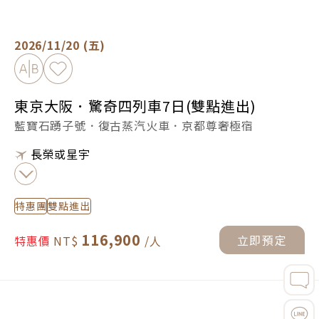
東京大阪．驚奇四列車7日(雙點進出) -
立即預定
2026/11/20 (五)
加入比較
加入最愛
東京大阪．驚奇四列車7日(雙點進出)
藍寶石踴子號．復古蒸汽火車．京都尊奢極宿
長榮或星宇
特惠團
雙點進出
116,900
立即預定
特惠價
東京大阪．驚奇四列車7日(雙點進出) -
立即預定