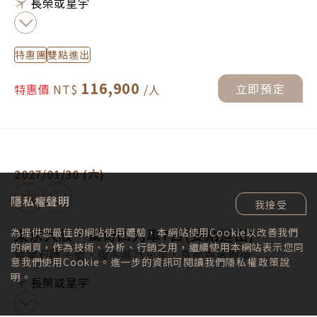
長榮或星宇
特惠團
雙點進出
116,900
立即預定
特惠價
東京大阪．驚奇四列車7日(雙點進出) -
立即預定
2027/01/30 (六)
加入比較
加入最愛
隱私權聲明
我接受
東京大阪．驚奇四列車7日(雙點進出)
為提供您最佳的網站使用體驗，本網站使用Cookie以改善我們
的網頁，作為技術、分析、行銷之用，繼續使用本網站表示您同
藍寶石踴子號．復古蒸汽火車．京都尊奢極宿
意我們使用Cookie。進一步的資訊可閱讀我們
隱私權政策
說
明。
長榮或星宇