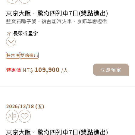
東京大阪．驚奇四列車7日(雙點進出)
藍寶石踴子號．復古蒸汽火車．京都尊奢極宿
長榮或星宇
特惠團
雙點進出
109,900
立即預定
特惠價
東京大阪．驚奇四列車7日(雙點進出) -
立即預定
2026/12/18 (五)
加入比較
加入最愛
東京大阪．驚奇四列車7日(雙點進出)