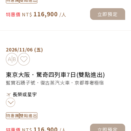
特惠團
雙點進出
116,900
立即預定
特惠價
東京大阪．驚奇四列車7日(雙點進出) -
立即預定
2026/11/06 (五)
加入比較
加入最愛
東京大阪．驚奇四列車7日(雙點進出)
藍寶石踴子號．復古蒸汽火車．京都尊奢極宿
長榮或星宇
特惠團
雙點進出
116,900
立即預定
特惠價