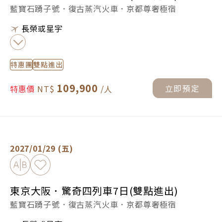
藍寶石踴子號．復古蒸汽火車．京都尊奢極宿
長榮或星宇
特惠團
雙點進出
109,900
立即預定
特惠價
東京大阪．驚奇四列車7日(雙點進出) -
立即預定
2027/01/29 (五)
加入比較
加入最愛
東京大阪．驚奇四列車7日(雙點進出)
藍寶石踴子號．復古蒸汽火車．京都尊奢極宿