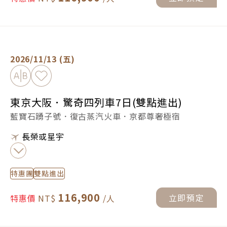
東京大阪．驚奇四列車7日(雙點進出) -
立即預定
2026/11/13 (五)
加入比較
加入最愛
東京大阪．驚奇四列車7日(雙點進出)
藍寶石踴子號．復古蒸汽火車．京都尊奢極宿
長榮或星宇
特惠團
雙點進出
116,900
立即預定
特惠價