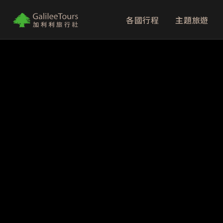
各國行程
主題旅遊
logo
埃及：金字塔
北海道：破冰船
歐洲聖誕市集