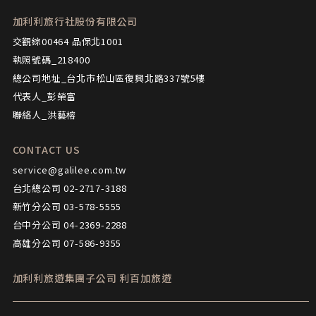
Q2：請問捷克適合哪些人去呢？
加利利旅行社股份有限公司
交觀綜00464 品保北1001
執照號碼_218400
Q3：請問有時間購買精品嗎？
總公司地址_台北市松山區復興北路337號5樓
代表人_彭榮富
聯絡人_洪藝榕
Q4：參觀教堂或宗教建築，服裝要注
意什麼嗎？
CONTACT US
service@galilee.com.tw
台北總公司 02-2717-3188
Q5：為什麼庫倫洛夫需要另外帶過夜
新竹分公司 03-578-5555
包？
台中分公司 04-2369-2288
高雄分公司 07-586-9355
加利利旅遊集團子公司
利百加旅遊
# 如有任何問題，歡迎來電洽詢：