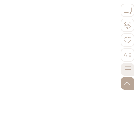
蒞臨「皮爾森啤酒」之鄉的精選雅宿，鄰近中世紀大教堂
和廣場，客房提供舒適整潔的環境，放鬆疲憊的身心。
(1)4星皮爾森Courtyard by Marriott Pilsen
go-to