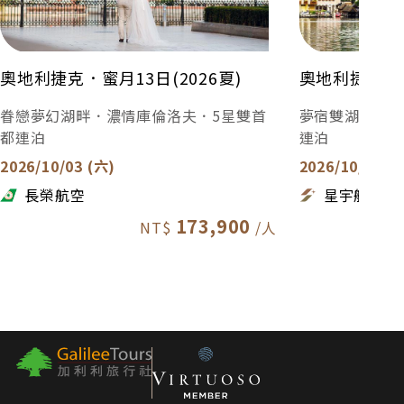
貼心提醒
(1)若客滿或休息等情況，將調整為其他精選料理，詳如行前
說明會資料所載。
奧地利捷克．蜜月13日(2026夏)
奧地利捷克．典
(2)照片為專業攝影師拍攝，擺盤、食材及菜色依季節調整，
眷戀夢幻湖畔．濃情庫倫洛夫．5星雙首
夢宿雙湖祕境．
請以餐廳現場提供為準。
都連泊
連泊
2026/10/03 (六)
2026/10/05 (
長榮航空
星宇航空
173,900
關於旅程，我想問的是
Q1：加利利捷克的優勢在哪裡？