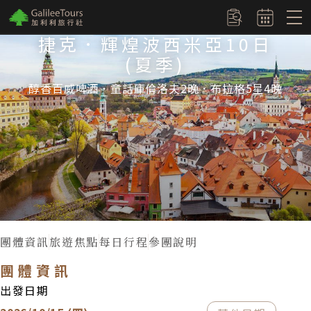
logo
訂單查詢
捷克．輝煌波西米亞10日
(夏季)
醇香百威啤酒．童話庫倫洛夫2晚．布拉格5星4晚
團體資訊
旅遊焦點
每日行程
參團說明
團體資訊
出發日期