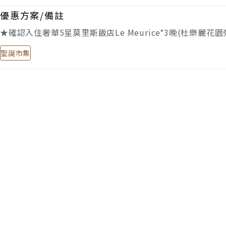
優惠方案/備註
★確認入住奢華5星莫里斯飯店Le Meurice*3晚(杜樂麗花園
聖誕市集
去程
Day1
2026/11/29 (日)
長榮航空
BR087
TPE 台北
23:30