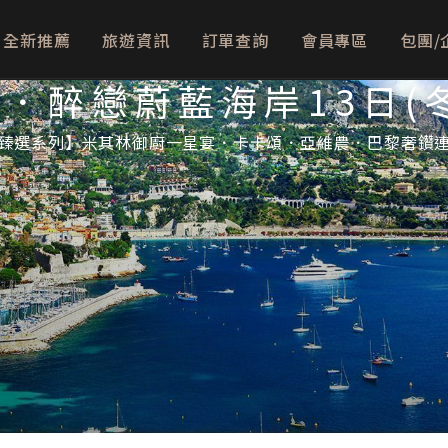
全新推薦
旅遊資訊
訂單查詢
會員專區
包團/
．醉戀蔚藍海岸13日(
臻選系列】米其林御廚一星宴．卡卡頌．亞維農．巴黎奢鑽