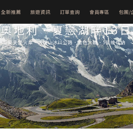
全新推薦
旅遊資訊
訂單查詢
會員專區
包團/
奧地利．夏戀湖畔13日
夏夫堡火車．大鐘山冰川公路．金色大廳．5星維也納