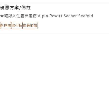
優惠方案/備註
★確認入住塞弗爾德 Alpin Resort Sacher Seefeld
熱門團
遇中秋
遇教師節
去程
Day1
2026/09/27 (日)
中華航空
CI063
TPE 台北
23:55