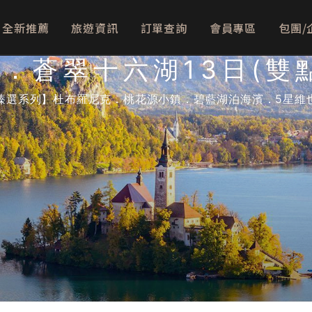
全新推薦
旅遊資訊
訂單查詢
會員專區
包團/
．蒼翠十六湖13日(雙
臻選系列】杜布羅尼克．桃花源小鎮．碧藍湖泊海濱．5星維