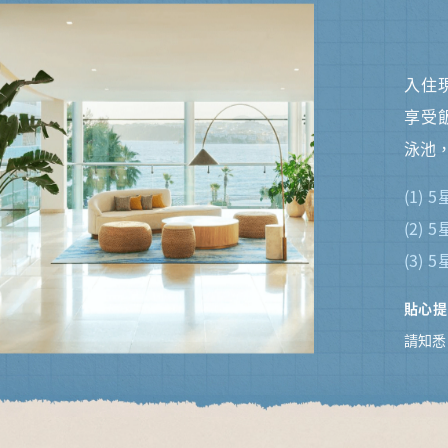
入住
享受
泳池
(1) 5
(2) 5
(3) 5
貼心提
請知悉