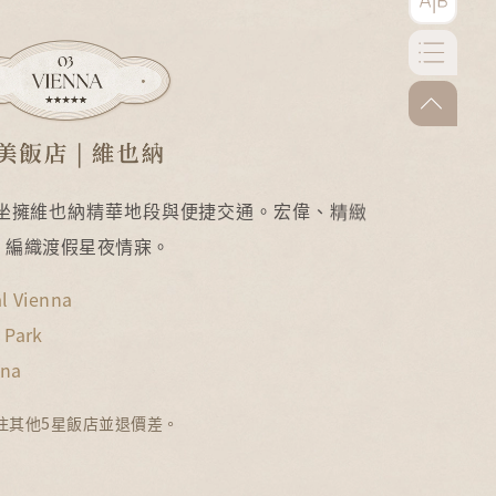
go-to-to
坐擁維也納精華地段與便捷交通。宏偉、精緻
，編織渡假星夜情寐。
l Vienna
 Park
nna
住其他5星飯店並退價差。