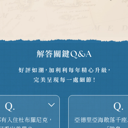
都有入住杜布羅尼克，
亞德里亞海散落千座