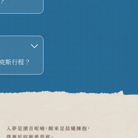
？
克斯行程？