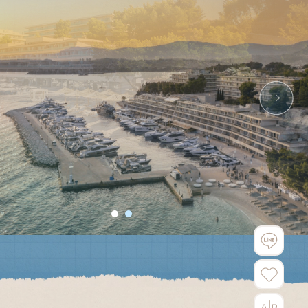
us
Next