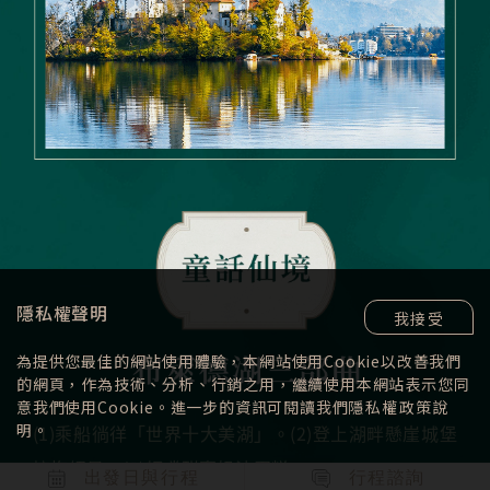
隱私權聲明
我接受
為提供您最佳的網站使用體驗，本網站使用Cookie以改善我們
的網頁，作為技術、分析、行銷之用，繼續使用本網站表示您同
意我們使用Cookie。進一步的資訊可閱讀我們
隱私權政策
說
(1)乘船徜徉「世界十大美湖」。(2)登上湖畔懸崖城堡
明。
擁抱絕景。(3)輕嚐甜蜜奶油蛋糕。
出發日與行程
行程諮詢