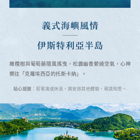
橄欖樹與葡萄藤隨風搖曳，松露幽香縈繞空氣，心神
嚮往「克羅埃西亞的托斯卡納」。
貼心提醒
：若客滿或休息，將安排其他體驗，敬請知悉。