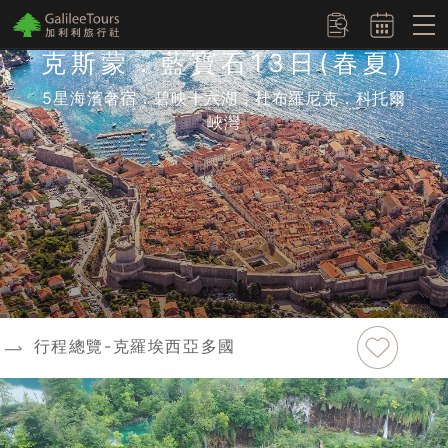
logo
訂單查詢
克斯蒙．藍寶石13日(春夏)
5星海濱奢宿．碧映十六湖．杜布羅尼克．科托爾
峽灣
加入最愛
行程總覽-克羅埃西亞多國