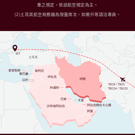
重之規定，依該航空規定為主。
(2)土耳其航空商務艙為限量席次，如需升等請洽專員。