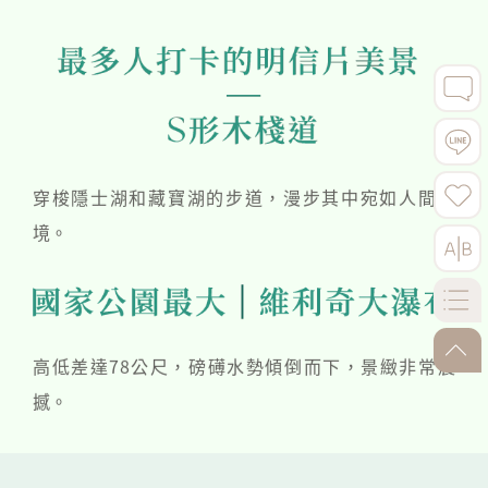
穿梭隱士湖和藏寶湖的步道，漫步其中宛如人間仙
境。
go-to
高低差達78公尺，磅礡水勢傾倒而下，景緻非常震
撼。