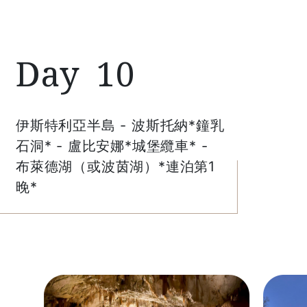
10
伊斯特利亞半島 - 波斯托納*鐘乳
石洞* - 盧比安娜*城堡纜車* -
布萊德湖（或波茵湖）*連泊第1
晚*