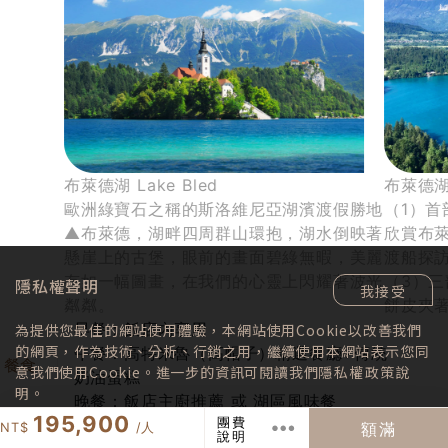
布萊德湖 Lake Bled
布萊德
歐洲綠寶石之稱的斯洛維尼亞湖濱渡假勝地
（1）
▲布萊德，湖畔四周群山環抱，湖水倒映著
欣賞布
懸崖上的古堡，眼前的畫面碧綠無暇，美麗
渡船探
有如一幅圖畫，在我們的心靈上閃耀著波光
（3）
隱私權聲明
我接受
粼粼。
餅皮夾
早餐：飯店內享用
為提供您最佳的網站使用體驗，本網站使用Cookie以改善我們
的網頁，作為技術、分析、行銷之用，繼續使用本網站表示您同
午餐：高特米魯（高帽子）精選餐廳+傳統
意我們使用Cookie。進一步的資訊可閱讀我們
隱私權政策
說
奶油蛋糕
明。
晚餐：飯店主廚推薦 或 湖區風味餐
195,900
團費
額滿
說明
4星布萊德湖Best Western Premier Hotel