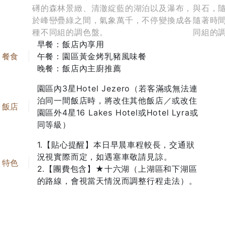
礡的森林景緻、清澈綻藍的湖泊以及瀑布，
與石，
於峰巒疊綠之間，氣象萬千，不停變換成各
隨著時
種不同組的調色盤。
同組的
早餐：飯店內享用
午餐：園區黃金烤乳豬風味餐
晚餐：飯店內主廚推薦
園區內3星Hotel Jezero（若客滿或無法連
泊同一間飯店時，將改住其他飯店／或改住
園區外4星16 Lakes Hotel或Hotel Lyra或
同等級）
1.【貼心提醒】本日早晨車程較長，交通狀
況視實際而定，如遇塞車敬請見諒。
2.【團費包含】★十六湖（上湖區和下湖區
的路線，會視當天情況而調整行程走法）。
貼心提醒