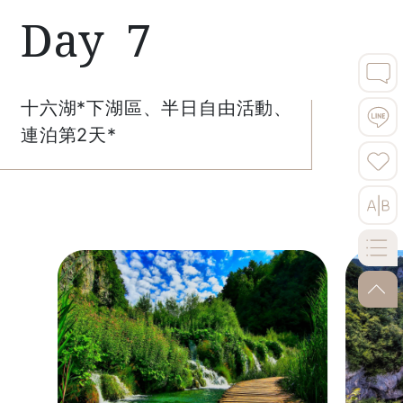
7
Previous
Nex
十六湖*下湖區、半日自由活動、
連泊第2天*
go-to