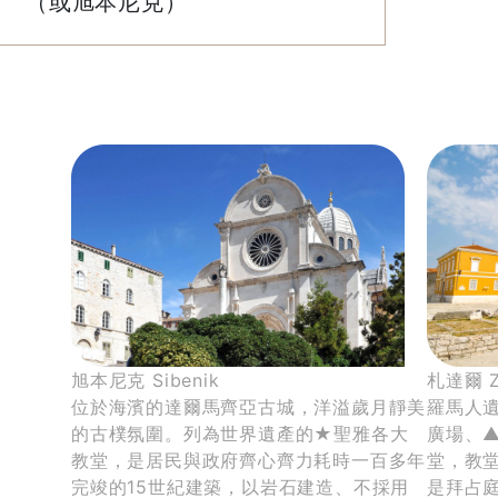
（或旭本尼克）
旭本尼克 Sibenik
札達爾 Z
位於海濱的達爾馬齊亞古城，洋溢歲月靜美
羅馬人
的古樸氛圍。列為世界遺產的★聖雅各大
廣場、
教堂，是居民與政府齊心齊力耗時一百多年
堂，教
完竣的15世紀建築，以岩石建造、不採用
是拜占