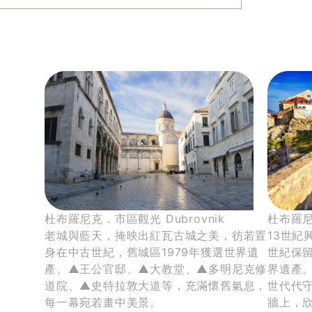
什麼樣的克羅埃西亞多國行程，比較
杜布羅尼克．市區觀光 Dubrovnik
杜布羅尼克
老城與藍天，掩映出紅瓦古城之美，彷若置
13世
輕鬆？
身在中古世紀，舊城區1979年獲選世界遺
世紀保留
產。▲王公官邸、▲大教堂、▲多明尼克修
界遺產。
道院、▲史特拉敦大道等，充滿懷舊氣息，
世代代
每一幕宛若畫中美景。
牆上，