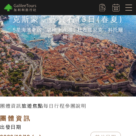
logo
訂單查詢
克斯蒙．藍寶石13日(春夏)
5星海濱奢宿．碧映十六湖．杜布羅尼克．科托爾
峽灣
團體資訊
旅遊焦點
每日行程
參團說明
團體資訊
出發日期