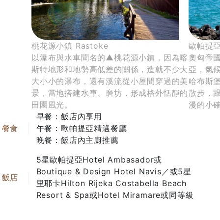
桃花源小鎮 Rastoke
歐帕提亞 
以瀑布與水車聞名的▲桃花源小鎮，因為喀
奧匈帝
斯特地形和地勢高低差的關係，造就不少大
亞，氣
大小小的瀑布，還有溪流從小屋間穿過的美
哈布斯
景，當地搭建水車、磨坊，形成格外恬靜的
散步，
田園風光。
漫的小
早餐：飯店內享用
午餐：歐帕提亞精選餐廳
晚餐：飯店內主廚推薦
5星歐帕提亞Hotel Ambasador或
Boutique & Design Hotel Navis／或5星
里耶卡Hilton Rijeka Costabella Beach
Resort & Spa或Hotel Miramare或同等級