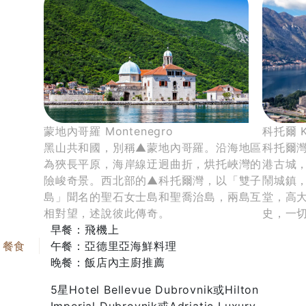
貼心提醒
：(1)台北來回伊斯坦堡的航段，安排商務艙；但部
分航段為經濟艙，當團確認艙等請與旅遊專員連繫。行李限
重之規定，依該航空規定為主。
(2)土耳其航空商務艙為限量席次，如需升等請洽專員。
蒙地內哥羅 Montenegro
科托爾 K
黑山共和國，別稱▲蒙地內哥羅。沿海地區
科托爾
為狹長平原，海岸線迂迥曲折，烘托峽灣的
港古城，
險峻奇景。西北部的▲科托爾灣，以「雙子
鬧城鎮，
島」聞名的聖石女士島和聖喬治島，兩島互
堂，高
相對望，述說彼此傳奇。
史，一
早餐：飛機上
午餐：亞德里亞海鮮料理
晚餐：飯店內主廚推薦
5星Hotel Bellevue Dubrovnik或Hilton