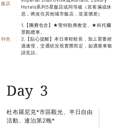
Imperial Dubrovnik或Adriatic Luxury
Hotels系列5星飯店或同等級（若客滿或休
息，將改住其他城市飯店，並退價差）
1.【團費包含】★聖特勒弗教堂、★科托爾
景觀纜車。
(上圖)為土耳其航空飛行路線參考圖。實際飛行路線，依照航
2.【貼心提醒】本日車程較長，加上需要經
空公司為主。
過邊境，交通狀況視實際而定，如遇塞車敬
請見諒。
3
杜布羅尼克*市區觀光、半日自由
活動、連泊第2晚*