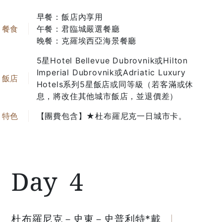
早餐：飯店內享用
市場上行程都有入住杜布羅尼克，要
午餐：君臨城嚴選餐廳
如何看出差異？
晚餐：克羅埃西亞海景餐廳
5星Hotel Bellevue Dubrovnik或Hilton
Imperial Dubrovnik或Adriatic Luxury
Hotels系列5星飯店或同等級（若客滿或休
息，將改住其他城市飯店，並退價差）
亞德里亞海散落千座島嶼，為何不
【團費包含】★杜布羅尼克一日城市卡。
「跳島」？
4
最適合造訪克斯的季節？
杜布羅尼克－史東－史普利特*戴