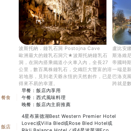
波斯托納．鐘乳石洞 Postojna Cave
盧比安娜 L
歐洲最大的鐘乳石洞穴★波斯托納鐘乳石
斯洛維
洞，在洞內搭乘鐵道小火車入內，全長27
帝國時
公里，數百萬株鐘乳石，交織巨大豐富的溶
一端是
岩地形，見到老天爺永恆的天然創作，已是
巴洛克
得來不易的幸運。
跨就是
早餐：飯店內享用
午餐：西式風味料理
晚餐：飯店內主廚推薦
4星布萊德湖Best Western Premier Hotel
Lovec或Villa Bled或Rose Bled Hotel或
Rikli Balance Hotel／或4星波茵湖Eco