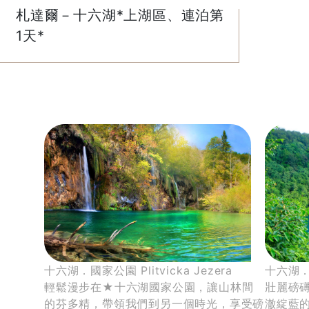
札達爾－十六湖*上湖區、連泊第
1天*
十六湖．國家公園 Plitvicka Jezera
十六湖．上
輕鬆漫步在★十六湖國家公園，讓山林間
壯麗磅
的芬多精，帶領我們到另一個時光，享受磅
澈綻藍