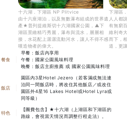
十六湖．下湖區 NP Plitvice
下湖區．必
由十六座湖泊，以及無數瀑布組成的世界遺
人人都
產★普列提維斯切十六湖國家公園，▲下
有無窮
湖區景緻精巧秀麗，瀑布與流水，層層相
維利奇
接，水花配上潺潺流動河水，讓人不得不感
而下，相
嘆造物者的偉大。
道，更
早餐：飯店內享用
午餐：國家公園風味料理
晚餐：飯店主廚推薦 或 國家公園風味料理
園區內3星Hotel Jezero（若客滿或無法連
泊同一間飯店時，將改住其他飯店／或改住
園區外4星16 Lakes Hotel或Hotel Lyra或
同等級）
【團費包含】★十六湖（上湖區和下湖區的
路線，會視當天情況而調整行程走法）。