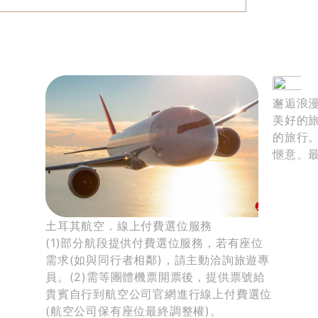
土耳其航空的航線數量堪稱全球之冠，2024年獲金氏
世界紀錄「飛往最多國家的航空公司」認證。2025年
第10度榮獲Skytrax「歐洲最佳航空公司」肯定。
邂逅浪
美好的
的旅行
愜意、
土耳其航空．線上付費選位服務
(1)部分航段提供付費選位服務，若有座位
需求(如與同行者相鄰)，請主動洽詢旅遊專
員。(2)需等團體機票開票後，提供票號給
貴賓自行到航空公司官網進行線上付費選位
(航空公司保有座位最終調整權)。