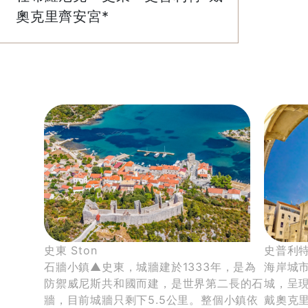
奧克里齊安宮*
哪些族群適合參加克斯行程？
史東 Ston
史普利特
石牆小鎮▲史東，城牆建於1333年，是為
海岸城
防禦威尼斯共和國而建，是世界第二長的石
城，呈
牆，目前城牆只剩下5.5公里。整個小鎮依
戴奧克