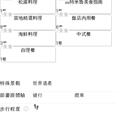
松露料理
高特米魯美食指南
1餐
1餐
美食
美食
當地精選料理
飯店內用餐
9餐
6餐
美食
美食
海鮮料理
中式餐
3餐
1餐
美食
自理餐
1餐
特殊景觀
世界遺產
節慶跟體驗
健行
纜車
步行程度