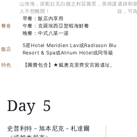
山傍海，搭配紅瓦白牆之村莊麗景，美得讓
遺跡和
人不想離開！
趾，可
早餐：飯店內享用
午餐：克羅埃西亞螯蝦海鮮餐
晚餐：中式八菜一湯
5星Hotel Meridien Lav或Radisson Blu
Resort & Spa或Atrium Hotel或同等級
【團費包含】★戴奧克里齊安宮殿遺址。
5
史普利特－旭本尼克－札達爾