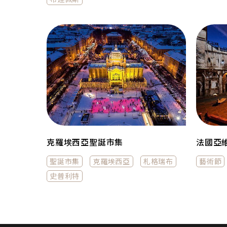
克羅埃西亞聖誕市集
法國亞
聖誕市集
克羅埃西亞
札格瑞布
藝術節
史普利特