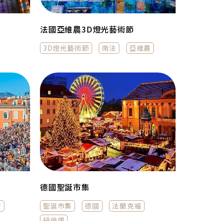
法國亞維農3D燈光藝術節
3D燈光藝術節
南法
亞維農
德國聖誕市集
行
聖誕市集
德國
法蘭克褔
紐倫堡