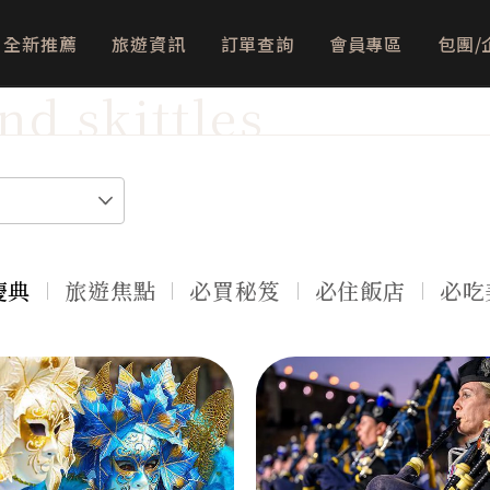
全新推薦
旅遊資訊
訂單查詢
會員專區
包團/
nd skittles
慶典
旅遊焦點
必買秘笈
必住飯店
必吃