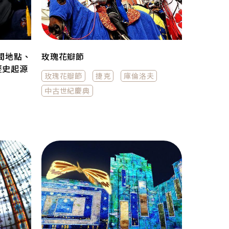
間地點、
玫瑰花瓣節
歷史起源
玫瑰花瓣節
捷克
庫倫洛夫
中古世紀慶典