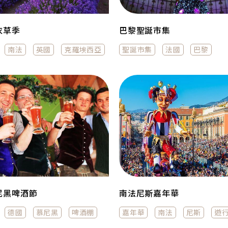
衣草季
巴黎聖誕市集
南法
英國
克羅埃西亞
聖誕市集
法國
巴黎
尼黑啤酒節
南法尼斯嘉年華
德國
慕尼黑
啤酒棚
嘉年華
南法
尼斯
遊