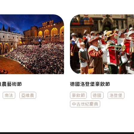
維農藝術節
德國洛登堡豪飲節
南法
亞維農
豪飲節
德國
洛登堡
中古世紀慶典