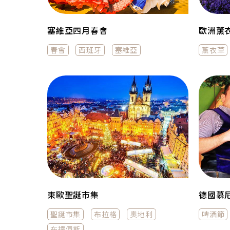
塞維亞四月春會
歐洲薰
春會
西班牙
塞維亞
薰衣草
東歐聖誕市集
德國慕
聖誕市集
布拉格
奧地利
啤酒節
布達佩斯