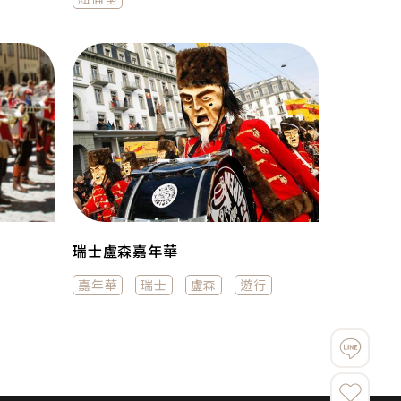
瑞士盧森嘉年華
嘉年華
瑞士
盧森
遊行