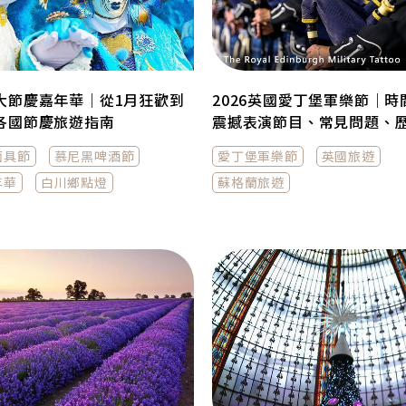
0大節慶嘉年華｜從1月狂歡到
2026英國愛丁堡軍樂節｜時
，各國節慶旅遊指南
震撼表演節目、常見問題、
面具節
慕尼黑啤酒節
愛丁堡軍樂節
英國旅遊
年華
白川鄉點燈
蘇格蘭旅遊