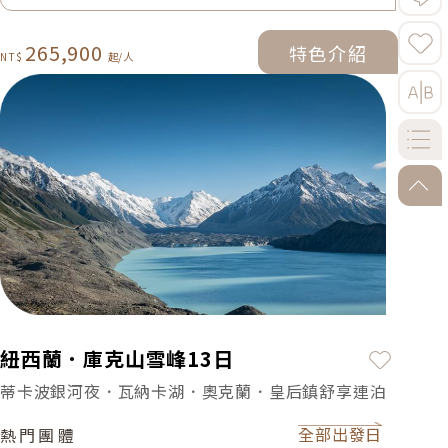
265,900
特色介紹
特色介紹
go-to
加入最
紐西蘭．庫克山雪峰13日
蒂卡波銀河夜．瓦納卡湖．奧克蘭．皇后鎮舒享連泊
全部出發日
熱門團體