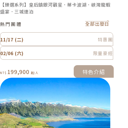
【臻選系列】皇后鎮銀河觀星．蒂卡波湖．峽灣龍蝦
盛宴．三城連泊
全部出發日
熱門團體
11/17 (二)
特惠團
02/06 (六)
限量豪經
199,900
特色介紹
特色介紹