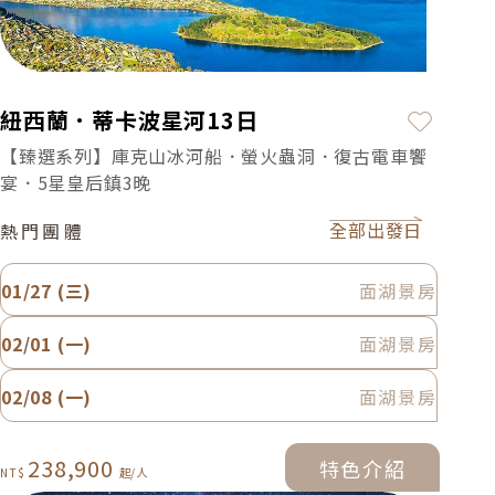
加入最
紐西蘭．蒂卡波星河13日
【臻選系列】庫克山冰河船．螢火蟲洞．復古電車饗
宴．5星皇后鎮3晚
全部出發日
熱門團體
01/27 (三)
面湖景房
02/01 (一)
面湖景房
02/08 (一)
面湖景房
238,900
特色介紹