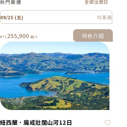
全部出發日
熱門團體
09/25 (五)
特惠團
255,900
特色介紹
特色介紹
加入最
紐西蘭．魔戒壯闊山河12日