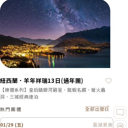
特色介紹
加入最
紐西蘭．羊年祥瑞13日(過年團)
【臻選系列】皇后鎮銀河觀星．龍蝦名饌．螢火蟲
洞．三城經典連泊
全部出發日
熱門團體
01/29 (五)
面湖景房