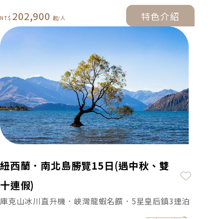
202,900
特色介紹
特色介紹
紐西蘭．南北島勝覽15日(遇中秋、雙
加入最
十連假)
庫克山冰川直升機．峽灣龍蝦名饌．5星皇后鎮3連泊