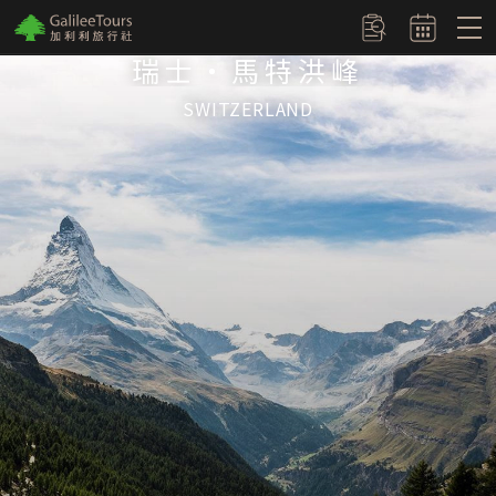
logo
訂單查詢
瑞士‧馬特洪峰
SWITZERLAND