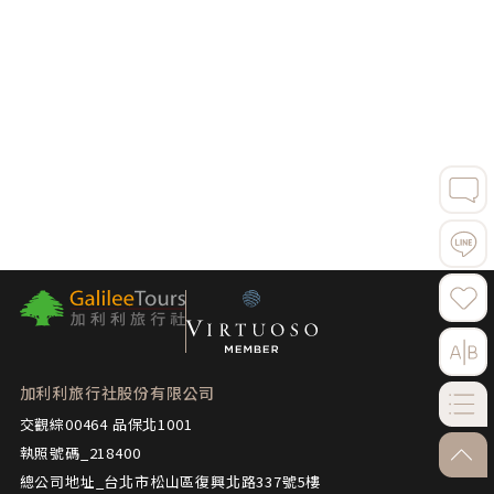
225,900
特色介紹
加利利旅行社股份有限公司
交觀綜00464 品保北1001
go-to
執照號碼_218400
總公司地址_台北市松山區復興北路337號5樓